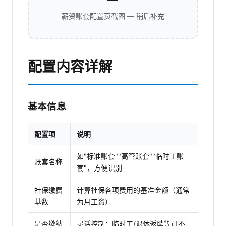
薪资账套配置页截图 — 稍后补充
配置内容详解
基本信息
配置项
说明
如"标准账套""高管账套""临时工账
账套名称
套"，方便识别
社保缴费
计算社保各项费用的基准金额（通常
基数
为月工资）
是否缴纳
灵活控制：临时工/退休返聘等可不