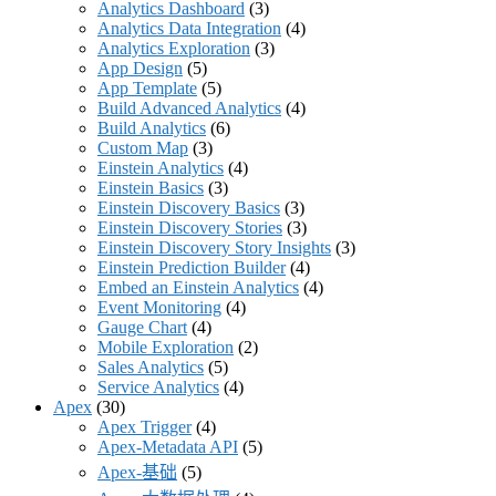
Analytics Dashboard
(3)
Analytics Data Integration
(4)
Analytics Exploration
(3)
App Design
(5)
App Template
(5)
Build Advanced Analytics
(4)
Build Analytics
(6)
Custom Map
(3)
Einstein Analytics
(4)
Einstein Basics
(3)
Einstein Discovery Basics
(3)
Einstein Discovery Stories
(3)
Einstein Discovery Story Insights
(3)
Einstein Prediction Builder
(4)
Embed an Einstein Analytics
(4)
Event Monitoring
(4)
Gauge Chart
(4)
Mobile Exploration
(2)
Sales Analytics
(5)
Service Analytics
(4)
Apex
(30)
Apex Trigger
(4)
Apex-Metadata API
(5)
Apex-基础
(5)