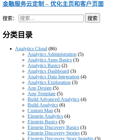
金融服务云定制 – 优化主页和客户页面
搜索：
分类目录
Analytics Cloud
(86)
Analytics Administration
(5)
Analytics Apps Basics
(3)
Analytics Basics
(2)
Analytics Dashboard
(3)
Analytics Data Integration
(4)
Analytics Exploration
(3)
App Design
(5)
App Template
(5)
Build Advanced Analytics
(4)
Build Analytics
(6)
Custom Map
(3)
Einstein Analytics
(4)
Einstein Basics
(3)
Einstein Discovery Basics
(3)
Einstein Discovery Stories
(3)
Einstein Discovery Story Insights
(3)