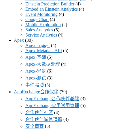
Einstein Prediction Builder
(4)
Embed an Einstein Analytics
(4)
Event Monitoring
(4)
Gauge Chart
(4)
Mobile Exploration
(2)
Sales Analytics
(5)
Service Analytics
(4)
Apex
(30)
Apex Trigger
(4)
Apex-Metadata API
(5)
Apex-基础
(5)
Apex-大数据处理
(4)
Apex-异步
(6)
Apex-测试
(3)
事件驱动
(3)
AppExchange合作伙伴
(39)
AppExchange合作伙伴基础
(3)
AppExchange应用试用管理
(5)
合作伙伴社区
(4)
合作伙伴诚信道德
(3)
安全审查
(5)