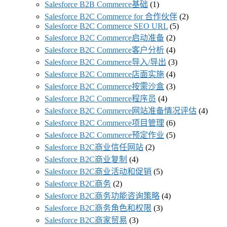
Salesforce B2B Commerce基础
(1)
Salesforce B2C Commerce for 合作伙伴
(2)
Salesforce B2C Commerce SEO URL
(5)
Salesforce B2C Commerce启动准备
(2)
Salesforce B2C Commerce客户分析
(4)
Salesforce B2C Commerce导入/导出
(3)
Salesforce B2C Commerce店面实施
(4)
Salesforce B2C Commerce按需沙盒
(3)
Salesforce B2C Commerce程序员
(4)
Salesforce B2C Commerce网站准备情况评估
(4)
Salesforce B2C Commerce项目管理
(6)
Salesforce B2C Commerce预定作业
(5)
Salesforce B2C商业信任网站
(2)
Salesforce B2C商业复制
(4)
Salesforce B2C商业活动和促销
(5)
Salesforce B2C商务
(2)
Salesforce B2C商务功能咨询策略
(4)
Salesforce B2C商务角色和权限
(3)
Salesforce B2C商家贸易
(3)