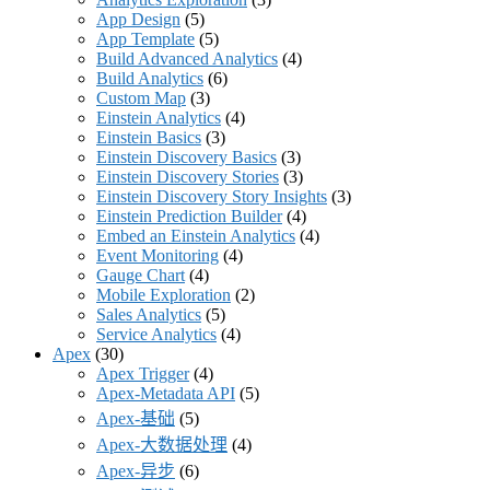
App Design
(5)
App Template
(5)
Build Advanced Analytics
(4)
Build Analytics
(6)
Custom Map
(3)
Einstein Analytics
(4)
Einstein Basics
(3)
Einstein Discovery Basics
(3)
Einstein Discovery Stories
(3)
Einstein Discovery Story Insights
(3)
Einstein Prediction Builder
(4)
Embed an Einstein Analytics
(4)
Event Monitoring
(4)
Gauge Chart
(4)
Mobile Exploration
(2)
Sales Analytics
(5)
Service Analytics
(4)
Apex
(30)
Apex Trigger
(4)
Apex-Metadata API
(5)
Apex-基础
(5)
Apex-大数据处理
(4)
Apex-异步
(6)