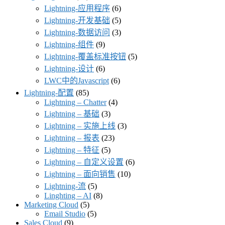
Lightning-应用程序
(6)
Lightning-开发基础
(5)
Lightning-数据访问
(3)
Lightning-组件
(9)
Lightning-覆盖标准按钮
(5)
Lightning-设计
(6)
LWC中的Javascript
(6)
Lightning-配置
(85)
Lightning – Chatter
(4)
Lightning – 基础
(3)
Lightning – 实施上线
(3)
Lightning – 报表
(23)
Lightning – 特征
(5)
Lightning – 自定义设置
(6)
Lightning – 面向销售
(10)
Lightning-流
(5)
Linghting – AI
(8)
Marketing Cloud
(5)
Email Studio
(5)
Sales Cloud
(9)