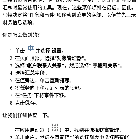
马特的顾问告诉他，他们想先关注财务帐户。这是他们在设置
汇总时最常使用的工具。现在，这些菜单项排在最后。因此，
马特决定将“任务和事件”项移动到菜单的底部，以便首先显示
财务信息选项。
你是怎么做到的？
单击
并选择
设置
。
在页面顶部，选择“
对象管理器”
。
选择“
帐户联系人关系”
，然后选择“
字段和关系”
。
选择
汇总
字段。
在值旁边，单击
重新排序
。
将
任务
向下移动到列表的底部。
在“任务”下将
事件
下移。
点击
保存
。
让我们仔细检查一下。
在应用启动器（
）中，找到并选择
财富管理
。
单击
帐户，
然后在页面顶部的选择列表中选择
所有帐