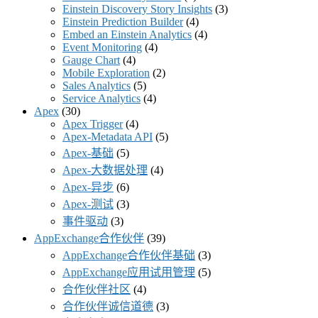
Einstein Discovery Story Insights
(3)
Einstein Prediction Builder
(4)
Embed an Einstein Analytics
(4)
Event Monitoring
(4)
Gauge Chart
(4)
Mobile Exploration
(2)
Sales Analytics
(5)
Service Analytics
(4)
Apex
(30)
Apex Trigger
(4)
Apex-Metadata API
(5)
Apex-基础
(5)
Apex-大数据处理
(4)
Apex-异步
(6)
Apex-测试
(3)
事件驱动
(3)
AppExchange合作伙伴
(39)
AppExchange合作伙伴基础
(3)
AppExchange应用试用管理
(5)
合作伙伴社区
(4)
合作伙伴诚信道德
(3)