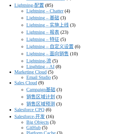
Lightning-配置
(85)
Lightning – Chatter
(4)
Lightning – 基础
(3)
Lightning – 实施上线
(3)
Lightning – 报表
(23)
Lightning – 特征
(5)
Lightning – 自定义设置
(6)
Lightning – 面向销售
(10)
Lightning-流
(5)
Linghting – AI
(8)
Marketing Cloud
(5)
Email Studio
(5)
Sales Cloud
(9)
Campaign基础
(3)
销售区域计划
(3)
销售区域预测
(3)
Salesforce CPQ
(6)
Salesforce-开发
(16)
Big Objects
(3)
GitHub
(5)
Platform Cache
(3)