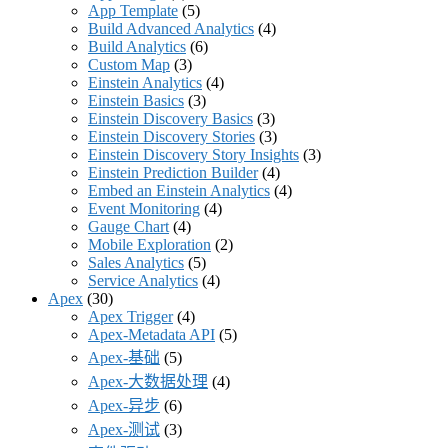
App Template
(5)
Build Advanced Analytics
(4)
Build Analytics
(6)
Custom Map
(3)
Einstein Analytics
(4)
Einstein Basics
(3)
Einstein Discovery Basics
(3)
Einstein Discovery Stories
(3)
Einstein Discovery Story Insights
(3)
Einstein Prediction Builder
(4)
Embed an Einstein Analytics
(4)
Event Monitoring
(4)
Gauge Chart
(4)
Mobile Exploration
(2)
Sales Analytics
(5)
Service Analytics
(4)
Apex
(30)
Apex Trigger
(4)
Apex-Metadata API
(5)
Apex-基础
(5)
Apex-大数据处理
(4)
Apex-异步
(6)
Apex-测试
(3)