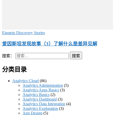
Einstein Discovery Stories
爱因斯坦发现故事（3）了解什么是差异见解
搜索：
分类目录
Analytics Cloud
(86)
Analytics Administration
(5)
Analytics Apps Basics
(3)
Analytics Basics
(2)
Analytics Dashboard
(3)
Analytics Data Integration
(4)
Analytics Exploration
(3)
App Design
(5)