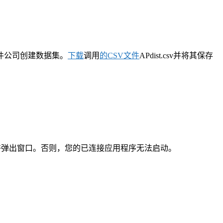
件公司创建数据集。
下载
调用
的CSV文件
APdist.csv并将其保存
口阻止程序以允许弹出窗口。否则，您的已连接应用程序无法启动。