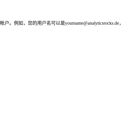
户名可以是yourname@analyticsrocks.de，