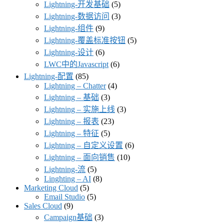
Lightning-开发基础
(5)
Lightning-数据访问
(3)
Lightning-组件
(9)
Lightning-覆盖标准按钮
(5)
Lightning-设计
(6)
LWC中的Javascript
(6)
Lightning-配置
(85)
Lightning – Chatter
(4)
Lightning – 基础
(3)
Lightning – 实施上线
(3)
Lightning – 报表
(23)
Lightning – 特征
(5)
Lightning – 自定义设置
(6)
Lightning – 面向销售
(10)
Lightning-流
(5)
Linghting – AI
(8)
Marketing Cloud
(5)
Email Studio
(5)
Sales Cloud
(9)
Campaign基础
(3)