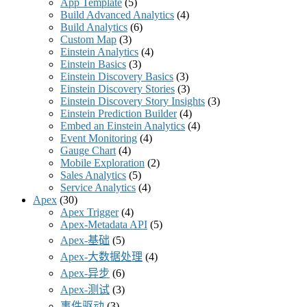
App Template
(5)
Build Advanced Analytics
(4)
Build Analytics
(6)
Custom Map
(3)
Einstein Analytics
(4)
Einstein Basics
(3)
Einstein Discovery Basics
(3)
Einstein Discovery Stories
(3)
Einstein Discovery Story Insights
(3)
Einstein Prediction Builder
(4)
Embed an Einstein Analytics
(4)
Event Monitoring
(4)
Gauge Chart
(4)
Mobile Exploration
(2)
Sales Analytics
(5)
Service Analytics
(4)
Apex
(30)
Apex Trigger
(4)
Apex-Metadata API
(5)
Apex-基础
(5)
Apex-大数据处理
(4)
Apex-异步
(6)
Apex-测试
(3)
事件驱动
(3)