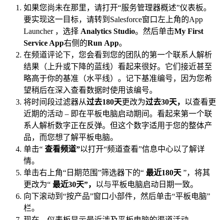
如果您尚未在那里，请打开“服务管理器概述”仪表板。
要实现这一目标，请转到Salesforce窗口左上角的App
Launcher ，选择
Analytics Studio
。然后单击
My First
Service App
右侧的
Run
App
。
在频道评论下，您会看到您的团队的第一个联系人解析
结果（上升或下降的蓝线）看起来很好。它们接近甚至
略高于你的基准（水平线）。记下基准编号，因为您希
望稍后在深入查看数据时使用该编号。
将时间段过滤器从
过去180天
更改为
过去30天，
以查看更
近期的活动 – 即在平板电脑启动期间。看起来第一个联
系人解析数字正在反弹。但这个数字适用于您的整体产
品，而您想了解平板电脑。
单击“
查看频道”
以打开“频道查看”信息中心以了解详
情。
单击右上角“日期范围”筛选器下的“
最近180天
”，将其
更改为“
最近30天”，
以与平板电脑启动日期一致。
向下滚动到“按产品”窗口小部件，然后单击“平板电脑”
栏。
现在，仪表板显示最近涉及平板电脑的渠道活动。