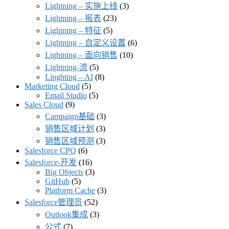
Lightning – 实施上线
(3)
Lightning – 报表
(23)
Lightning – 特征
(5)
Lightning – 自定义设置
(6)
Lightning – 面向销售
(10)
Lightning-流
(5)
Linghting – AI
(8)
Marketing Cloud
(5)
Email Studio
(5)
Sales Cloud
(9)
Campaign基础
(3)
销售区域计划
(3)
销售区域预测
(3)
Salesforce CPQ
(6)
Salesforce-开发
(16)
Big Objects
(3)
GitHub
(5)
Platform Cache
(3)
Salesforce管理员
(52)
Outlook集成
(3)
公式
(7)