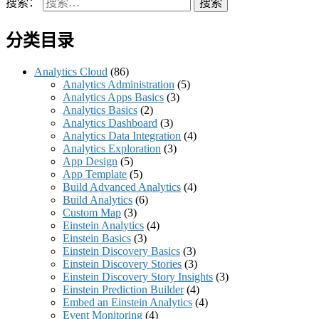
搜索：
分类目录
Analytics Cloud
(86)
Analytics Administration
(5)
Analytics Apps Basics
(3)
Analytics Basics
(2)
Analytics Dashboard
(3)
Analytics Data Integration
(4)
Analytics Exploration
(3)
App Design
(5)
App Template
(5)
Build Advanced Analytics
(4)
Build Analytics
(6)
Custom Map
(3)
Einstein Analytics
(4)
Einstein Basics
(3)
Einstein Discovery Basics
(3)
Einstein Discovery Stories
(3)
Einstein Discovery Story Insights
(3)
Einstein Prediction Builder
(4)
Embed an Einstein Analytics
(4)
Event Monitoring
(4)