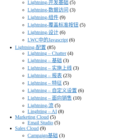
Lightning-开发基础
(5)
Lightning-数据访问
(3)
Lightning-组件
(9)
Lightning-覆盖标准按钮
(5)
Lightning-设计
(6)
LWC中的Javascript
(6)
Lightning-配置
(85)
Lightning – Chatter
(4)
Lightning – 基础
(3)
Lightning – 实施上线
(3)
Lightning – 报表
(23)
Lightning – 特征
(5)
Lightning – 自定义设置
(6)
Lightning – 面向销售
(10)
Lightning-流
(5)
Linghting – AI
(8)
Marketing Cloud
(5)
Email Studio
(5)
Sales Cloud
(9)
Campaign基础
(3)