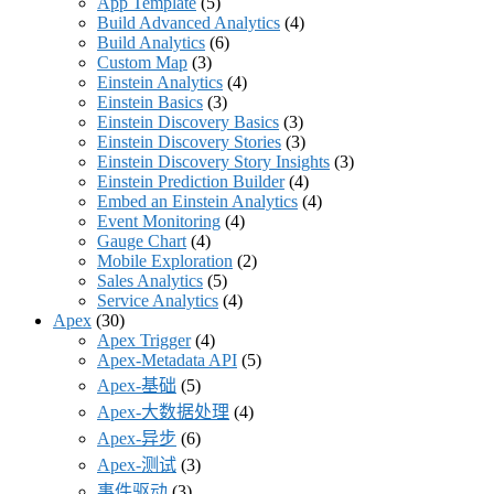
App Template
(5)
Build Advanced Analytics
(4)
Build Analytics
(6)
Custom Map
(3)
Einstein Analytics
(4)
Einstein Basics
(3)
Einstein Discovery Basics
(3)
Einstein Discovery Stories
(3)
Einstein Discovery Story Insights
(3)
Einstein Prediction Builder
(4)
Embed an Einstein Analytics
(4)
Event Monitoring
(4)
Gauge Chart
(4)
Mobile Exploration
(2)
Sales Analytics
(5)
Service Analytics
(4)
Apex
(30)
Apex Trigger
(4)
Apex-Metadata API
(5)
Apex-基础
(5)
Apex-大数据处理
(4)
Apex-异步
(6)
Apex-测试
(3)
事件驱动
(3)