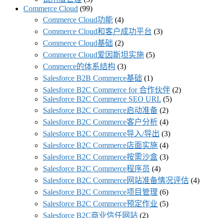
Commerce Cloud
(99)
Commerce Cloud功能
(4)
Commerce Cloud和客户成功平台
(3)
Commerce Cloud基础
(2)
Commerce Cloud爱因斯坦实施
(5)
Commerce的体系结构
(3)
Salesforce B2B Commerce基础
(1)
Salesforce B2C Commerce for 合作伙伴
(2)
Salesforce B2C Commerce SEO URL
(5)
Salesforce B2C Commerce启动准备
(2)
Salesforce B2C Commerce客户分析
(4)
Salesforce B2C Commerce导入/导出
(3)
Salesforce B2C Commerce店面实施
(4)
Salesforce B2C Commerce按需沙盒
(3)
Salesforce B2C Commerce程序员
(4)
Salesforce B2C Commerce网站准备情况评估
(4)
Salesforce B2C Commerce项目管理
(6)
Salesforce B2C Commerce预定作业
(5)
Salesforce B2C商业信任网站
(2)