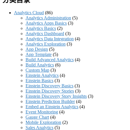
Analytics Cloud
(86)
Analytics Administration
(5)
Analytics Apps Basics
(3)
Analytics Basics
(2)
Analytics Dashboard
(3)
Analytics Data Integration
(4)
Analytics Exploration
(3)
App Design
(5)
App Template
(5)
Build Advanced Analytics
(4)
Build Analytics
(6)
Custom Map
(3)
Einstein Analytics
(4)
Einstein Basics
(3)
Einstein Discovery Basics
(3)
Einstein Discovery Stories
(3)
Einstein Discovery Story Insights
(3)
Einstein Prediction Builder
(4)
Embed an Einstein Analytics
(4)
Event Monitoring
(4)
Gauge Chart
(4)
Mobile Exploration
(2)
Sales Analytics
(5)