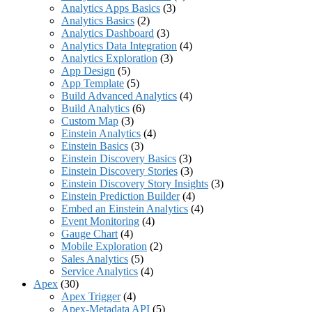
Analytics Apps Basics
(3)
Analytics Basics
(2)
Analytics Dashboard
(3)
Analytics Data Integration
(4)
Analytics Exploration
(3)
App Design
(5)
App Template
(5)
Build Advanced Analytics
(4)
Build Analytics
(6)
Custom Map
(3)
Einstein Analytics
(4)
Einstein Basics
(3)
Einstein Discovery Basics
(3)
Einstein Discovery Stories
(3)
Einstein Discovery Story Insights
(3)
Einstein Prediction Builder
(4)
Embed an Einstein Analytics
(4)
Event Monitoring
(4)
Gauge Chart
(4)
Mobile Exploration
(2)
Sales Analytics
(5)
Service Analytics
(4)
Apex
(30)
Apex Trigger
(4)
Apex-Metadata API
(5)