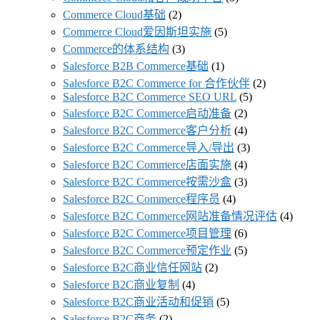
Commerce Cloud基础
(2)
Commerce Cloud爱因斯坦实施
(5)
Commerce的体系结构
(3)
Salesforce B2B Commerce基础
(1)
Salesforce B2C Commerce for 合作伙伴
(2)
Salesforce B2C Commerce SEO URL
(5)
Salesforce B2C Commerce启动准备
(2)
Salesforce B2C Commerce客户分析
(4)
Salesforce B2C Commerce导入/导出
(3)
Salesforce B2C Commerce店面实施
(4)
Salesforce B2C Commerce按需沙盒
(3)
Salesforce B2C Commerce程序员
(4)
Salesforce B2C Commerce网站准备情况评估
(4)
Salesforce B2C Commerce项目管理
(6)
Salesforce B2C Commerce预定作业
(5)
Salesforce B2C商业信任网站
(2)
Salesforce B2C商业复制
(4)
Salesforce B2C商业活动和促销
(5)
Salesforce B2C商务
(2)