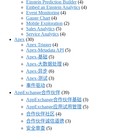
Einstein Prediction Builder
(4)
Embed an Einstein Analytics
(4)
Event Monitoring
(4)
Gauge Chart
(4)
Mobile Exploration
(2)
Sales Analytics
(5)
Service Analytics
(4)
Apex
(30)
Apex Trigger
(4)
Apex-Metadata API
(5)
Apex-基础
(5)
Apex-大数据处理
(4)
Apex-异步
(6)
Apex-测试
(3)
事件驱动
(3)
AppExchange合作伙伴
(39)
AppExchange合作伙伴基础
(3)
AppExchange应用试用管理
(5)
合作伙伴社区
(4)
合作伙伴诚信道德
(3)
安全审查
(5)