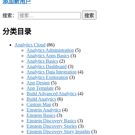
添加新用户
搜索：
分类目录
Analytics Cloud
(86)
Analytics Administration
(5)
Analytics Apps Basics
(3)
Analytics Basics
(2)
Analytics Dashboard
(3)
Analytics Data Integration
(4)
Analytics Exploration
(3)
App Design
(5)
App Template
(5)
Build Advanced Analytics
(4)
Build Analytics
(6)
Custom Map
(3)
Einstein Analytics
(4)
Einstein Basics
(3)
Einstein Discovery Basics
(3)
Einstein Discovery Stories
(3)
Einstein Discovery Story Insights
(3)