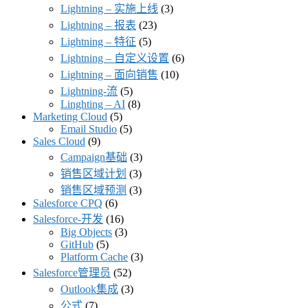
Lightning – 实施上线
(3)
Lightning – 报表
(23)
Lightning – 特征
(5)
Lightning – 自定义设置
(6)
Lightning – 面向销售
(10)
Lightning-流
(5)
Linghting – AI
(8)
Marketing Cloud
(5)
Email Studio
(5)
Sales Cloud
(9)
Campaign基础
(3)
销售区域计划
(3)
销售区域预测
(3)
Salesforce CPQ
(6)
Salesforce-开发
(16)
Big Objects
(3)
GitHub
(5)
Platform Cache
(3)
Salesforce管理员
(52)
Outlook集成
(3)
公式
(7)