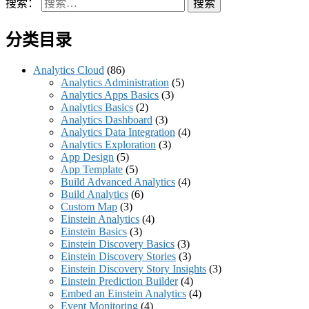
搜索：
分类目录
Analytics Cloud
(86)
Analytics Administration
(5)
Analytics Apps Basics
(3)
Analytics Basics
(2)
Analytics Dashboard
(3)
Analytics Data Integration
(4)
Analytics Exploration
(3)
App Design
(5)
App Template
(5)
Build Advanced Analytics
(4)
Build Analytics
(6)
Custom Map
(3)
Einstein Analytics
(4)
Einstein Basics
(3)
Einstein Discovery Basics
(3)
Einstein Discovery Stories
(3)
Einstein Discovery Story Insights
(3)
Einstein Prediction Builder
(4)
Embed an Einstein Analytics
(4)
Event Monitoring
(4)