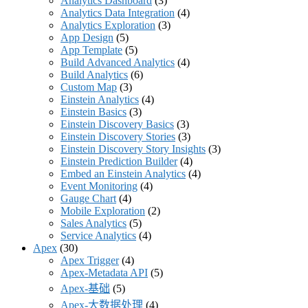
Analytics Dashboard
(3)
Analytics Data Integration
(4)
Analytics Exploration
(3)
App Design
(5)
App Template
(5)
Build Advanced Analytics
(4)
Build Analytics
(6)
Custom Map
(3)
Einstein Analytics
(4)
Einstein Basics
(3)
Einstein Discovery Basics
(3)
Einstein Discovery Stories
(3)
Einstein Discovery Story Insights
(3)
Einstein Prediction Builder
(4)
Embed an Einstein Analytics
(4)
Event Monitoring
(4)
Gauge Chart
(4)
Mobile Exploration
(2)
Sales Analytics
(5)
Service Analytics
(4)
Apex
(30)
Apex Trigger
(4)
Apex-Metadata API
(5)
Apex-基础
(5)
Apex-大数据处理
(4)