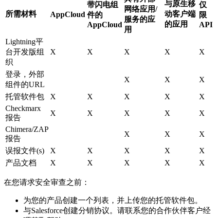
与原生移
带闪电组
仅
网络应用/
所需材料
动客户端
AppCloud
件的
限
服务的应
的应用
AppCloud
API
用
Lightning平
台开发版组
X
X
X
X
X
织
登录，外部
X
X
X
组件的URL
托管软件包
X
X
X
X
X
Checkmarx
X
X
X
X
X
报告
Chimera/ZAP
X
X
X
报告
误报文件(s)
X
X
X
X
X
产品文档
X
X
X
X
X
在您请求安全审查之前：
为您的产品创建一个列表，并上传您的托管软件包。
与Salesforce创建分销协议。请联系您的合作伙伴客户经