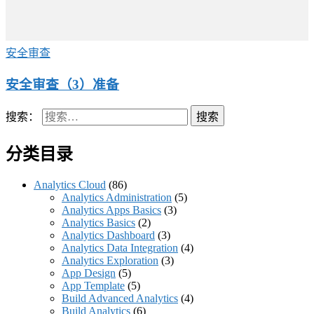
安全审查
安全审查（3）准备
搜索：
分类目录
Analytics Cloud
(86)
Analytics Administration
(5)
Analytics Apps Basics
(3)
Analytics Basics
(2)
Analytics Dashboard
(3)
Analytics Data Integration
(4)
Analytics Exploration
(3)
App Design
(5)
App Template
(5)
Build Advanced Analytics
(4)
Build Analytics
(6)