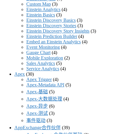
Custom Map
(3)
Einstein Analytics
(4)
Einstein Basics
(3)
Einstein Discovery Basics
(3)
Einstein Discovery Stories
(3)
Einstein Discovery Story Insights
(3)
Einstein Prediction Builder
(4)
Embed an Einstein Analytics
(4)
Event Monitoring
(4)
Gauge Chart
(4)
Mobile Exploration
(2)
Sales Analytics
(5)
Service Analytics
(4)
Apex
(30)
Apex Trigger
(4)
Apex-Metadata API
(5)
Apex-基础
(5)
Apex-大数据处理
(4)
Apex-异步
(6)
Apex-测试
(3)
事件驱动
(3)
AppExchange合作伙伴
(39)