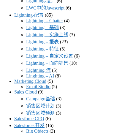
Lightning-设计
(6)
LWC中的Javascript
(6)
Lightning-配置
(85)
Lightning – Chatter
(4)
Lightning – 基础
(3)
Lightning – 实施上线
(3)
Lightning – 报表
(23)
Lightning – 特征
(5)
Lightning – 自定义设置
(6)
Lightning – 面向销售
(10)
Lightning-流
(5)
Linghting – AI
(8)
Marketing Cloud
(5)
Email Studio
(5)
Sales Cloud
(9)
Campaign基础
(3)
销售区域计划
(3)
销售区域预测
(3)
Salesforce CPQ
(6)
Salesforce-开发
(16)
Big Objects
(3)