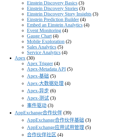
Einstein Discovery Basics
(3)
Einstein Discovery Stories
(3)
Einstein Discovery Story Insights
(3)
Einstein Prediction Builder
(4)
Embed an Einstein Analytics
(4)
Event Monitoring
(4)
Gauge Chart
(4)
Mobile Exploration
(2)
Sales Analytics
(5)
Service Analytics
(4)
Apex
(30)
Apex Trigger
(4)
Apex-Metadata API
(5)
Apex-基础
(5)
Apex-大数据处理
(4)
Apex-异步
(6)
Apex-测试
(3)
事件驱动
(3)
AppExchange合作伙伴
(39)
AppExchange合作伙伴基础
(3)
AppExchange应用试用管理
(5)
合作伙伴社区
(4)