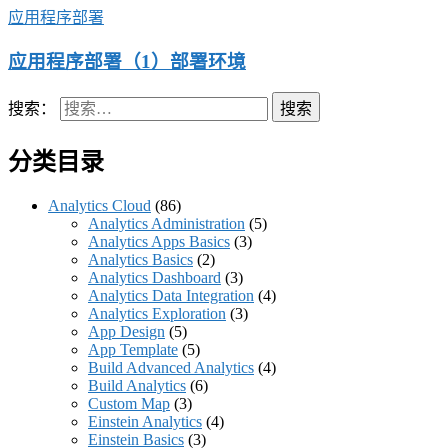
应用程序部署
应用程序部署（1）部署环境
搜索：
分类目录
Analytics Cloud
(86)
Analytics Administration
(5)
Analytics Apps Basics
(3)
Analytics Basics
(2)
Analytics Dashboard
(3)
Analytics Data Integration
(4)
Analytics Exploration
(3)
App Design
(5)
App Template
(5)
Build Advanced Analytics
(4)
Build Analytics
(6)
Custom Map
(3)
Einstein Analytics
(4)
Einstein Basics
(3)