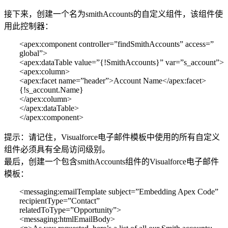
接下来，创建一个名为smithAccounts的自定义组件，该组件使
用此控制器：
<apex:component controller=”findSmithAccounts” access=”
global”>
<apex:dataTable value=”{!SmithAccounts}” var=”s_account”>
<apex:column>
<apex:facet name=”header”>Account Name</apex:facet>
{!s_account.Name}
</apex:column>
</apex:dataTable>
</apex:component>
提示：请记住，Visualforce电子邮件模板中使用的所有自定义
组件必须具有全局访问级别。
最后，创建一个包含smithAccounts组件的Visualforce电子邮件
模板：
<messaging:emailTemplate subject=”Embedding Apex Code”
recipientType=”Contact”
relatedToType=”Opportunity”>
<messaging:htmlEmailBody>