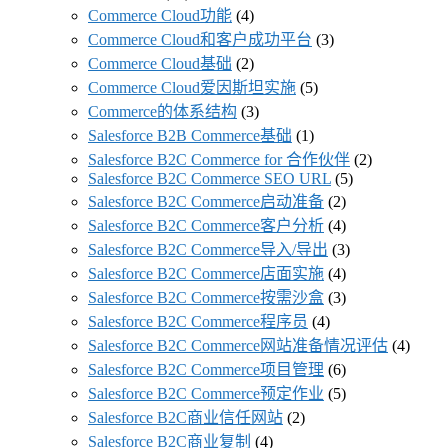
Commerce Cloud功能
(4)
Commerce Cloud和客户成功平台
(3)
Commerce Cloud基础
(2)
Commerce Cloud爱因斯坦实施
(5)
Commerce的体系结构
(3)
Salesforce B2B Commerce基础
(1)
Salesforce B2C Commerce for 合作伙伴
(2)
Salesforce B2C Commerce SEO URL
(5)
Salesforce B2C Commerce启动准备
(2)
Salesforce B2C Commerce客户分析
(4)
Salesforce B2C Commerce导入/导出
(3)
Salesforce B2C Commerce店面实施
(4)
Salesforce B2C Commerce按需沙盒
(3)
Salesforce B2C Commerce程序员
(4)
Salesforce B2C Commerce网站准备情况评估
(4)
Salesforce B2C Commerce项目管理
(6)
Salesforce B2C Commerce预定作业
(5)
Salesforce B2C商业信任网站
(2)
Salesforce B2C商业复制
(4)