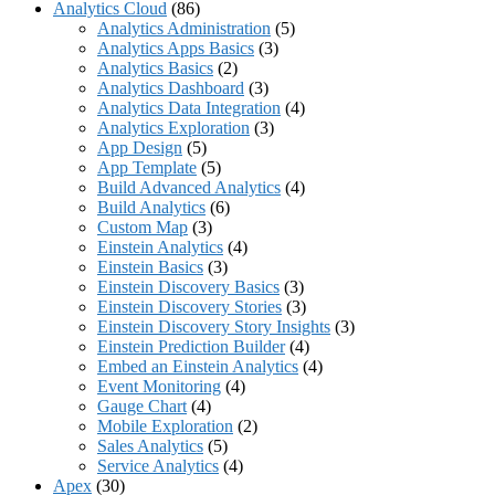
Analytics Cloud
(86)
Analytics Administration
(5)
Analytics Apps Basics
(3)
Analytics Basics
(2)
Analytics Dashboard
(3)
Analytics Data Integration
(4)
Analytics Exploration
(3)
App Design
(5)
App Template
(5)
Build Advanced Analytics
(4)
Build Analytics
(6)
Custom Map
(3)
Einstein Analytics
(4)
Einstein Basics
(3)
Einstein Discovery Basics
(3)
Einstein Discovery Stories
(3)
Einstein Discovery Story Insights
(3)
Einstein Prediction Builder
(4)
Embed an Einstein Analytics
(4)
Event Monitoring
(4)
Gauge Chart
(4)
Mobile Exploration
(2)
Sales Analytics
(5)
Service Analytics
(4)
Apex
(30)