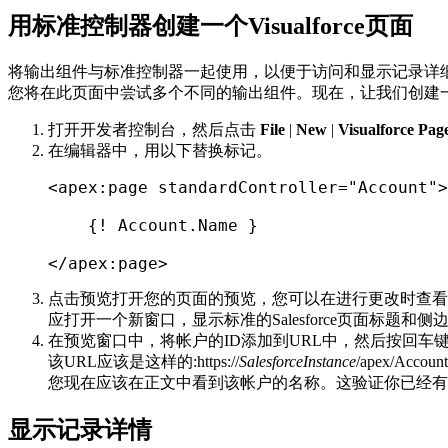
用标准控制器创建一个Visualforce页面
将输出组件与标准控制器一起使用，以便于访问和显示记录详
您将在此页面中尝试多个不同的输出组件。现在，让我们创建
打开开发者控制台，然后点击
File
|
New
|
Visualforce Pag
在编辑器中，用以下替换标记。
<
apex
:
page standardController
=
"Account"
>
{
!
 Account
.
Name 
}
<
/
apex
:
page
>
点击预览打开您的页面的预览，您可以在进行更改时查看
应打开一个新窗口，显示标准的Salesforce页面标题和
在预览窗口中，将帐户的ID添加到URL中，然后按回车
该URL应该是这样的:
https://
SalesforceInstance
/apex/Account
您现在应该在正文中看到该帐户的名称。这验证你已经有
显示记录详情