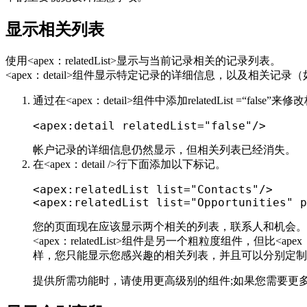
显示相关列表
使用<apex：relatedList>显示与当前记录相关的记录列表。
<apex：detail>组件显示特定记录的详细信息，以及
通过在<apex：detail>组件中添加relatedList =“fal
<
apex
:
detail relatedList
=
"false"
/
>
帐户记录的详细信息仍然显示，但相关列表已经消失。
在<apex：detail />行下面添加以下标记。
<
apex
:
relatedList list
=
"Contacts"
/
>
<
apex
:
relatedList list
=
"Opportunities"
 p
您的页面现在应该显示两个相关的列表，联系人和机会。
<apex：relatedList>组件是另一个粗粒度组件，但比<ap
样，您只能显示您感兴趣的相关列表，并且可以分别定制
提供所需功能时，请使用更高级别的组件;如果您需要更