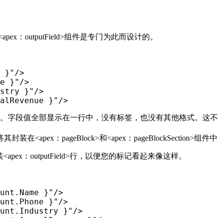
：outputField>组件是专门为此而设计的。
 }"
/
>
e }"
/
>
stry }"
/
>
alRevenue }"
/
>
部显示在一行中，没有标签，也没有其他格式。这不是我们想要的，与<ap
其封装在<apex：pageBlock>和<apex：pageBlockSect
n>组件包装<apex：outputField>行，以便您的标记看起来像这样。
unt.Name }"
/
>
unt.Phone }"
/
>
unt.Industry }"
/
>