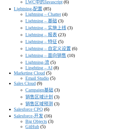
LWC中的Javascript
(6)
Lightning-配置
(85)
Lightning – Chatter
(4)
Lightning – 基础
(3)
Lightning – 实施上线
(3)
Lightning – 报表
(23)
Lightning – 特征
(5)
Lightning – 自定义设置
(6)
Lightning – 面向销售
(10)
Lightning-流
(5)
Linghting – AI
(8)
Marketing Cloud
(5)
Email Studio
(5)
Sales Cloud
(9)
Campaign基础
(3)
销售区域计划
(3)
销售区域预测
(3)
Salesforce CPQ
(6)
Salesforce-开发
(16)
Big Objects
(3)
GitHub
(5)