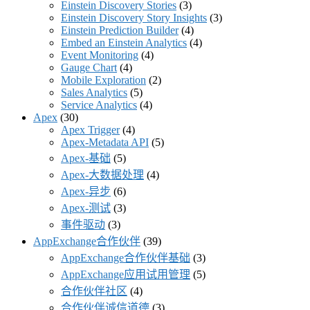
Einstein Discovery Stories
(3)
Einstein Discovery Story Insights
(3)
Einstein Prediction Builder
(4)
Embed an Einstein Analytics
(4)
Event Monitoring
(4)
Gauge Chart
(4)
Mobile Exploration
(2)
Sales Analytics
(5)
Service Analytics
(4)
Apex
(30)
Apex Trigger
(4)
Apex-Metadata API
(5)
Apex-基础
(5)
Apex-大数据处理
(4)
Apex-异步
(6)
Apex-测试
(3)
事件驱动
(3)
AppExchange合作伙伴
(39)
AppExchange合作伙伴基础
(3)
AppExchange应用试用管理
(5)
合作伙伴社区
(4)
合作伙伴诚信道德
(3)