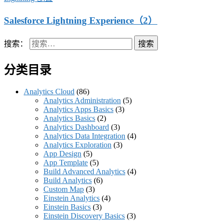
Salesforce Lightning Experience（2）
搜索：
分类目录
Analytics Cloud
(86)
Analytics Administration
(5)
Analytics Apps Basics
(3)
Analytics Basics
(2)
Analytics Dashboard
(3)
Analytics Data Integration
(4)
Analytics Exploration
(3)
App Design
(5)
App Template
(5)
Build Advanced Analytics
(4)
Build Analytics
(6)
Custom Map
(3)
Einstein Analytics
(4)
Einstein Basics
(3)
Einstein Discovery Basics
(3)