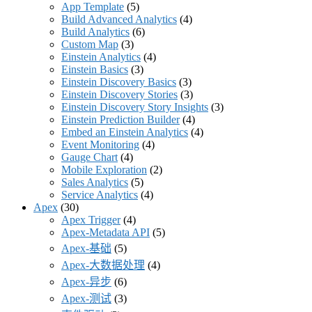
App Template
(5)
Build Advanced Analytics
(4)
Build Analytics
(6)
Custom Map
(3)
Einstein Analytics
(4)
Einstein Basics
(3)
Einstein Discovery Basics
(3)
Einstein Discovery Stories
(3)
Einstein Discovery Story Insights
(3)
Einstein Prediction Builder
(4)
Embed an Einstein Analytics
(4)
Event Monitoring
(4)
Gauge Chart
(4)
Mobile Exploration
(2)
Sales Analytics
(5)
Service Analytics
(4)
Apex
(30)
Apex Trigger
(4)
Apex-Metadata API
(5)
Apex-基础
(5)
Apex-大数据处理
(4)
Apex-异步
(6)
Apex-测试
(3)