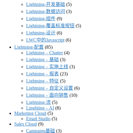
Lightning-开发基础
(5)
Lightning-数据访问
(3)
Lightning-组件
(9)
Lightning-覆盖标准按钮
(5)
Lightning-设计
(6)
LWC中的Javascript
(6)
Lightning-配置
(85)
Lightning – Chatter
(4)
Lightning – 基础
(3)
Lightning – 实施上线
(3)
Lightning – 报表
(23)
Lightning – 特征
(5)
Lightning – 自定义设置
(6)
Lightning – 面向销售
(10)
Lightning-流
(5)
Linghting – AI
(8)
Marketing Cloud
(5)
Email Studio
(5)
Sales Cloud
(9)
Campaign基础
(3)