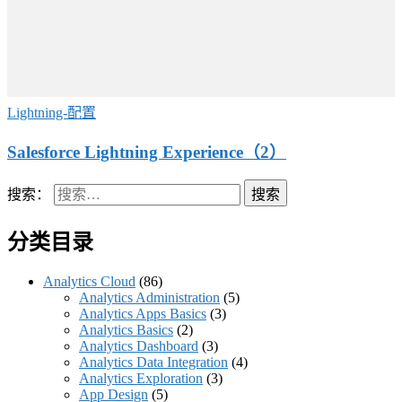
Lightning-配置
Salesforce Lightning Experience（2）
搜索：
分类目录
Analytics Cloud
(86)
Analytics Administration
(5)
Analytics Apps Basics
(3)
Analytics Basics
(2)
Analytics Dashboard
(3)
Analytics Data Integration
(4)
Analytics Exploration
(3)
App Design
(5)