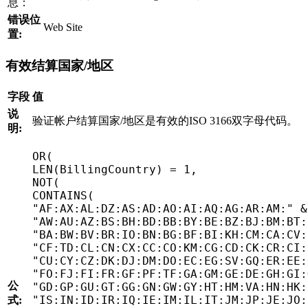
息：
错误位
Web Site
置:
有效结算国家/地区
字段
值
说
验证帐户结算国家/地区是有效的ISO 3166双字母代码。
明:
OR
(
LEN
(
BillingCountry
)
=
1
,
NOT
(
CONTAINS
(
"AF:AX:AL:DZ:AS:AD:AO:AI:AQ:AG:AR:AM:"
&
"AW:AU:AZ:BS:BH:BD:BB:BY:BE:BZ:BJ:BM:BT:
"BA:BW:BV:BR:IO:BN:BG:BF:BI:KH:CM:CA:CV:
"CF:TD:CL:CN:CX:CC:CO:KM:CG:CD:CK:CR:CI:
"CU:CY:CZ:DK:DJ:DM:DO:EC:EG:SV:GQ:ER:EE:
"FO:FJ:FI:FR:GF:PF:TF:GA:GM:GE:DE:GH:GI:
公
"GD:GP:GU:GT:GG:GN:GW:GY:HT:HM:VA:HN:HK:
"IS:IN:ID:IR:IQ:IE:IM:IL:IT:JM:JP:JE:JO:
式: