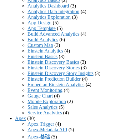
Analytics Basics
(2)
Analytics Dashboard
(3)
Analytics Data Integration
(4)
Analytics Exploration
(3)
App Design
(5)
App Template
(5)
Build Advanced Analytics
(4)
Build Analytics
(6)
Custom Map
(3)
Einstein Analytics
(4)
Einstein Basics
(3)
Einstein Discovery Basics
(3)
Einstein Discovery Stories
(3)
Einstein Discovery Story Insights
(3)
Einstein Prediction Builder
(4)
Embed an Einstein Analytics
(4)
Event Monitoring
(4)
Gauge Chart
(4)
Mobile Exploration
(2)
Sales Analytics
(5)
Service Analytics
(4)
Apex
(30)
Apex Trigger
(4)
Apex-Metadata API
(5)
Apex-基础
(5)