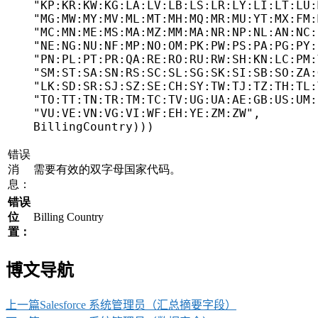
"KP:KR:KW:KG:LA:LV:LB:LS:LR:LY:LI:LT:LU:
"MG:MW:MY:MV:ML:MT:MH:MQ:MR:MU:YT:MX:FM:
"MC:MN:ME:MS:MA:MZ:MM:MA:NR:NP:NL:AN:NC:
"NE:NG:NU:NF:MP:NO:OM:PK:PW:PS:PA:PG:PY:
"PN:PL:PT:PR:QA:RE:RO:RU:RW:SH:KN:LC:PM:
"SM:ST:SA:SN:RS:SC:SL:SG:SK:SI:SB:SO:ZA:
"LK:SD:SR:SJ:SZ:SE:CH:SY:TW:TJ:TZ:TH:TL:
"TO:TT:TN:TR:TM:TC:TV:UG:UA:AE:GB:US:UM:
"VU:VE:VN:VG:VI:WF:EH:YE:ZM:ZW"
,
BillingCountry
)
)
)
错误
消
需要有效的双字母国家代码。
息：
错误
位
Billing Country
置：
博文导航
上一篇
Salesforce 系统管理员（汇总摘要字段）