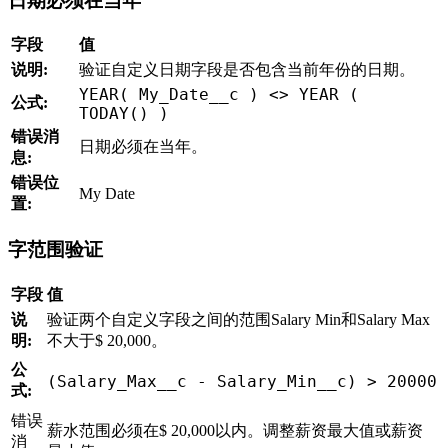
日期必须在当年
字段
值
说明:
验证自定义日期字段是否包含当前年份的日期。
YEAR( My_Date__c ) <> YEAR (
公式:
TODAY() )
错误消
日期必须在当年。
息:
错误位
My Date
置:
字范围验证
字段
值
说
验证两个自定义字段之间的范围Salary Min和Salary Max
明:
不大于$ 20,000。
公
(
Salary_Max__c 
-
 Salary_Min__c
)
>
20000
式:
错误
薪水范围必须在$ 20,000以内。调整薪资最大值或薪资
消