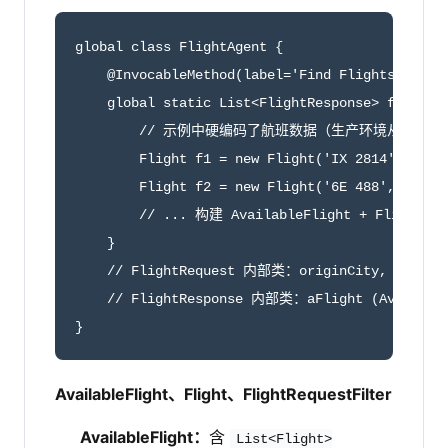
global class FlightAgent {

    @InvocableMethod(label='Find Flights' descr
    global static List<FlightResponse> findFlig
        // 示例中硬编码了航班数据（生产环境从外部服
        Flight f1 = new Flight('IX 2814', 1, fa
        Flight f2 = new Flight('6E 488', 2, fal
        // ... 构建 AvailableFlight + FlightRe
    }

    // FlightRequest 内部类：originCity, destinat
    // FlightResponse 内部类：aFlight (Availabl
}
AvailableFlight、Flight、FlightRequestFilter
AvailableFlight：
含
List<Flight>