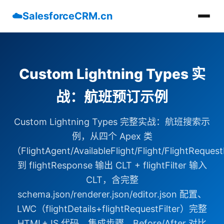
☁️
SalesforceCRM.cn
Custom Lightning Types 实
战：航班预订示例
Custom Lightning Types 完整实战：航班搜索示
例，从四个 Apex 类
（FlightAgent/AvailableFlight/Flight/FlightRequest
到 flightResponse 输出 CLT + flightFilter 输入
CLT，含完整
schema.json/renderer.json/editor.json 配置、
LWC（flightDetails+flightRequestFilter）完整
HTML+JS 代码、集成步骤、Before/After 对比