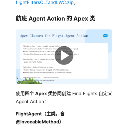
flightFiltersCLTandLWC.zip
。
航班 Agent Action 的 Apex 类
使用
四个 Apex 类
协同创建 Find Flights 自定义
Agent Action：
FlightAgent（主类，含
@InvocableMethod）