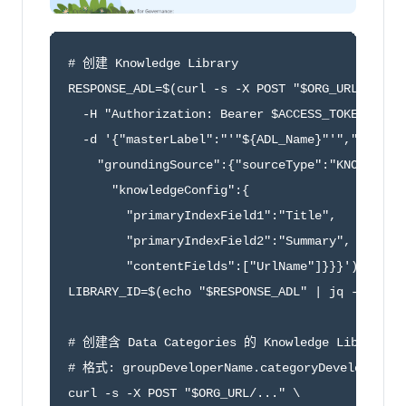
# 创建 Knowledge Library

RESPONSE_ADL=$(curl -s -X POST "$ORG_URL/servic
  -H "Authorization: Bearer $ACCESS_TOKEN" -H "
  -d '{"masterLabel":"'"${ADL_Name}"'","develop
    "groundingSource":{"sourceType":"KNOWLEDGE"
      "knowledgeConfig":{

        "primaryIndexField1":"Title",

        "primaryIndexField2":"Summary",

        "contentFields":["UrlName"]}}}')

LIBRARY_ID=$(echo "$RESPONSE_ADL" | jq -r '.lib
# 创建含 Data Categories 的 Knowledge Librar
# 格式: groupDeveloperName.categoryDeveloperName
curl -s -X POST "$ORG_URL/..." \
