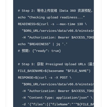
# Step 2: 等待上传就绪（Data 360 资源预配，最多 2 
echo "Checking upload readiness..."

READINESS=$(curl -s --max-time 130 \

  "$ORG_URL/services/data/v66.0/einstein/data-l
  -H "Authorization: Bearer $ACCESS_TOKEN")

echo "$READINESS" | jq '.'

# 预期: {"ready": true}

# Step 3: 获取 Presigned Upload URLs（最多 100
FILE_BASENAME=$(basename "$FILE_NAME")

RESPONSE=$(curl -s -X POST \

  "$ORG_URL/services/data/v66.0/einstein/data-l
  -H "Authorization: Bearer $ACCESS_TOKEN" \

  -H "Content-Type: application/json" \

  -d '{"files":[{"fileName":"'"${FILE_BASENAME}