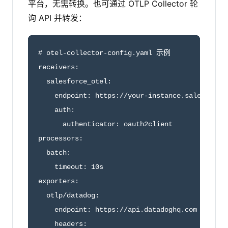
平台，无需转换。也可通过 OTLP Collector 轮
询 API 并转发：
# otel-collector-config.yaml 示例

receivers:

  salesforce_otel:

    endpoint: https://your-instance.salesforce.
    auth:

      authenticator: oauth2client

processors:

  batch:

    timeout: 10s

exporters:

  otlp/datadog:

    endpoint: https://api.datadoghq.com

    headers:
