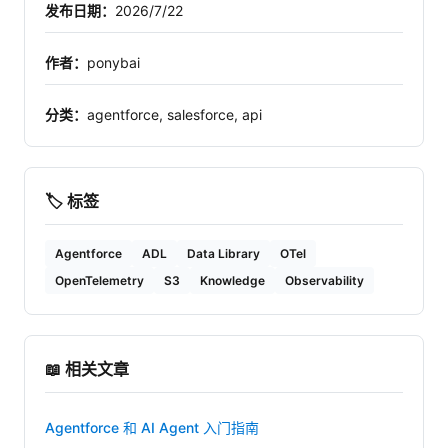
发布日期：
2026/7/22
作者：
ponybai
分类：
agentforce, salesforce, api
🏷️ 标签
Agentforce
ADL
Data Library
OTel
OpenTelemetry
S3
Knowledge
Observability
📖 相关文章
Agentforce 和 AI Agent 入门指南