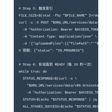
# Step 5: 触发索引

FILE_SIZE=$(stat -f%z "$FILE_NAME" 2>/dev/null 
curl -s -X POST "$ORG_URL/services/data/v66.0/e
  -H "Authorization: Bearer $ACCESS_TOKEN" \

  -H "Content-Type: application/json" \

  -d '{"uploadedFiles":[{"filePath":"'"${FILE_P
# 预期: {"status": "IN_PROGRESS"}

# Step 6: 轮询直到 READY（每 10 秒一次）

while true; do

  STATUS_RESPONSE=$(curl -s \

    "$ORG_URL/services/data/v66.0/einstein/data
    -H "Authorization: Bearer $ACCESS_TOKEN")

  STATUS=$(echo "$STATUS_RESPONSE" | jq -r '.in
  ALL_STAGES_SUCCESS=$(echo "$STATUS_RESPONSE"