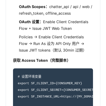
OAuth Scopes：
chatter_api / api / web /
refresh_token, offline_access
OAuth 设置：
Enable Client Credentials
Flow + Issue JWT Web Token
Policies → Enable Client Credentials
Flow → Run As 设为 API Only 用户 →
Issue JWT tokens（默认 30min 过期）
获取 Access Token（完整脚本）
# 设置环境变量

export SF_CLIENT_ID={CONSUMER_KEY}

export SF_CLIENT_SECRET={CONSUMER_SECRET}

export SF_INSTANCE_URL=https://{MY_DOMAIN}.my.s