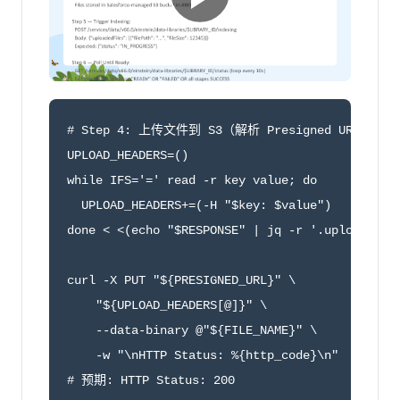
# Step 4: 上传文件到 S3（解析 Presigned URL 的 He
UPLOAD_HEADERS=()

while IFS='=' read -r key value; do

  UPLOAD_HEADERS+=(-H "$key: $value")

done < <(echo "$RESPONSE" | jq -r '.uploadUrls[
curl -X PUT "${PRESIGNED_URL}" \

    "${UPLOAD_HEADERS[@]}" \

    --data-binary @"${FILE_NAME}" \

    -w "\nHTTP Status: %{http_code}\n"

# 预期: HTTP Status: 200
