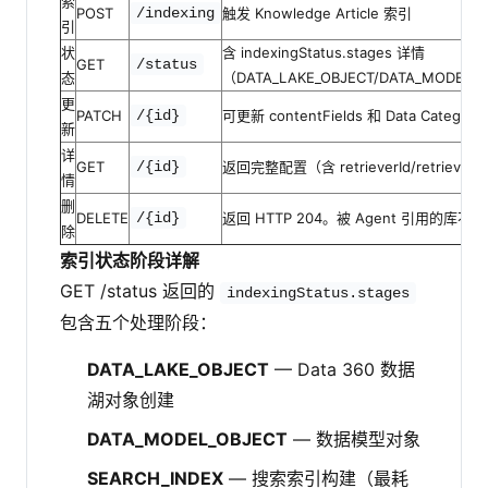
索
POST
/indexing
触发 Knowledge Article 索引
引
状
含 indexingStatus.stages 详情
GET
/status
态
（DATA_LAKE_OBJECT/DATA_MODEL_O
更
PATCH
/{id}
可更新 contentFields 和 Data Ca
新
详
GET
/{id}
返回完整配置（含 retrieverId/retrieverLa
情
删
DELETE
/{id}
返回 HTTP 204。被 Agent 引用的库不
除
索引状态阶段详解
GET /status 返回的
indexingStatus.stages
包含五个处理阶段：
DATA_LAKE_OBJECT
— Data 360 数据
湖对象创建
DATA_MODEL_OBJECT
— 数据模型对象
SEARCH_INDEX
— 搜索索引构建（最耗