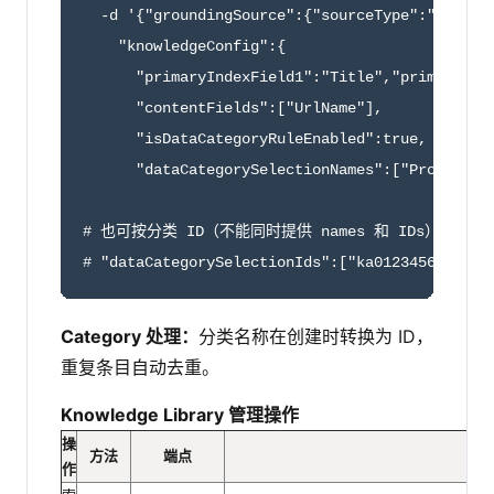
  -d '{"groundingSource":{"sourceType":"KNOWLED
    "knowledgeConfig":{

      "primaryIndexField1":"Title","primaryInde
      "contentFields":["UrlName"],

      "isDataCategoryRuleEnabled":true,

      "dataCategorySelectionNames":["Products.H
# 也可按分类 ID（不能同时提供 names 和 IDs）

# "dataCategorySelectionIds":["ka01234567890AB
Category 处理：
分类名称在创建时转换为 ID，
重复条目自动去重。
Knowledge Library 管理操作
操
方法
端点
作