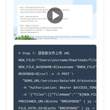
# Step 7: 获取新文件上传 URL

NEW_FILE="/Users/yourname/Downloads/file2.pdf"

NEW_FILE_BASENAME=$(basename "$NEW_FILE")

RESPONSE=$(curl -s -X POST \

  "$ORG_URL/services/data/v66.0/einstein/data-l
  -H "Authorization: Bearer $ACCESS_TOKEN" -H "
  -d '{"files":[{"fileName":"'"${NEW_FILE_BASEN
PRESIGNED_URL=$(echo "$RESPONSE" | jq -r '.uplo
FILE_PATH_S3=$(echo "$RESPONSE" | jq -r '.uploa