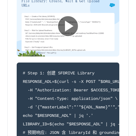
# Step 1: 创建 SFDRIVE Library

RESPONSE_ADL=$(curl -s -X POST "$ORG_URL/servic
  -H "Authorization: Bearer $ACCESS_TOKEN" \

  -H "Content-Type: application/json" \

  -d '{"masterLabel":"'"${ADL_Name}"'","develop
echo "$RESPONSE_ADL" | jq '.'

LIBRARY_ID=$(echo "$RESPONSE_ADL" | jq -r '.lib
# 预期响应: JSON 含 libraryId 和 groundingSource