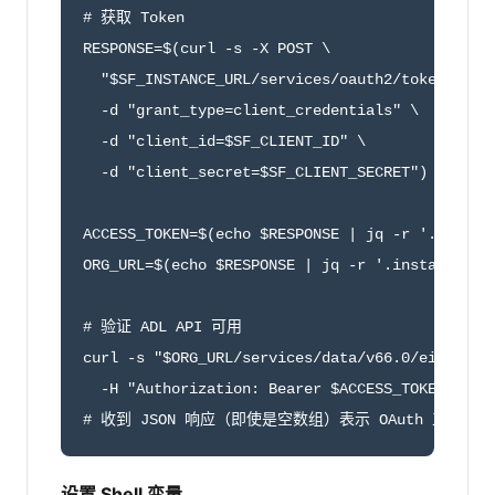
# 获取 Token

RESPONSE=$(curl -s -X POST \

  "$SF_INSTANCE_URL/services/oauth2/token" \

  -d "grant_type=client_credentials" \

  -d "client_id=$SF_CLIENT_ID" \

  -d "client_secret=$SF_CLIENT_SECRET")

ACCESS_TOKEN=$(echo $RESPONSE | jq -r '.access_
ORG_URL=$(echo $RESPONSE | jq -r '.instance_url
# 验证 ADL API 可用

curl -s "$ORG_URL/services/data/v66.0/einstein/
  -H "Authorization: Bearer $ACCESS_TOKEN" | jq
# 收到 JSON 响应（即使是空数组）表示 OAuth 工作正常
设置 Shell 变量