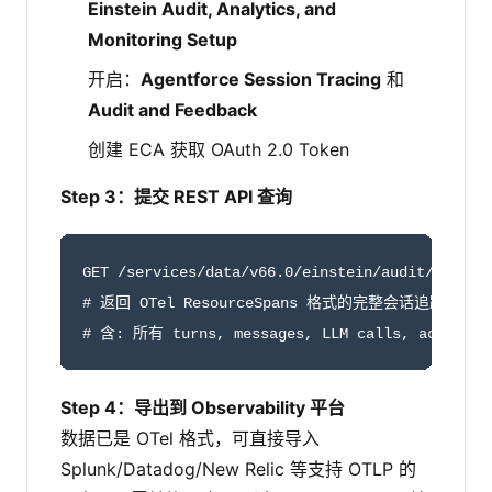
Einstein Audit, Analytics, and
Monitoring Setup
开启：
Agentforce Session Tracing
和
Audit and Feedback
创建 ECA 获取 OAuth 2.0 Token
Step 3：提交 REST API 查询
GET /services/data/v66.0/einstein/audit/otel/{s
# 返回 OTel ResourceSpans 格式的完整会话追踪

# 含: 所有 turns, messages, LLM calls, action ex
Step 4：导出到 Observability 平台
数据已是 OTel 格式，可直接导入
Splunk/Datadog/New Relic 等支持 OTLP 的