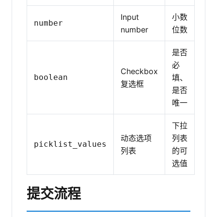
Input
小数
number
number
位数
是否
必
Checkbox
boolean
填、
复选框
是否
唯一
下拉
动态选项
列表
picklist_values
列表
的可
选值
提交流程