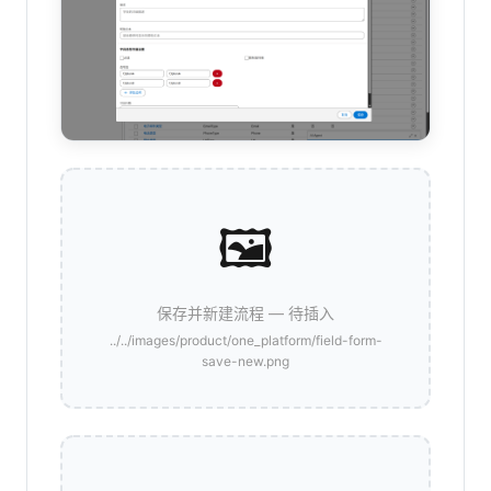
🖼️
保存并新建流程 — 待插入
../../images/product/one_platform/field-form-
save-new.png