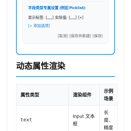
字段类型专属设置 (例如 Picklist):
显示标签: [___] 实际值: [___] [×]
[+ 添加选项]
[取消] [保存并新建] [保存]
动态属性渲染
示例
属性类型
渲染组件
场景
长
Input 文本
text
度、
框
精度