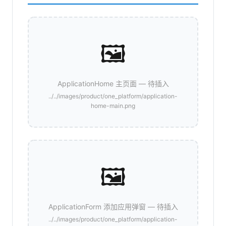
🖼️
ApplicationHome 主页面 — 待插入
../../images/product/one_platform/application-
home-main.png
🖼️
ApplicationForm 添加应用弹窗 — 待插入
../../images/product/one_platform/application-