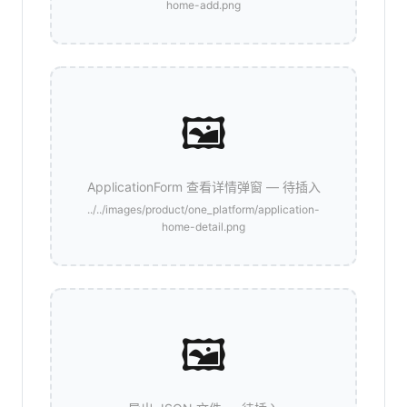
home-add.png
🖼️
ApplicationForm 查看详情弹窗 — 待插入
../../images/product/one_platform/application-
home-detail.png
🖼️