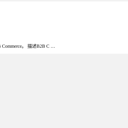
ommerce。 描述B2B C …