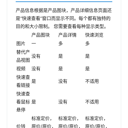
产品信息根据是产品图块，产品详细信息页面还
是“快速查看”窗口而显示不同。每个都有独特的
目的和大小限制。
您需要查看每种显示类型。
产品图块
产品详情
快速浏览
图片
一
多
多
替代产
没有
是
是
品视图
视频
没有
是
是
快速查
是
没有
不适用
看链接
快速查
看鼠标
是
没有
不适用
悬停
标准定价，
标准定价，
标准定价，
价钱
原价/原价，
原价/原价，
原价/原价，