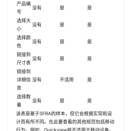
产品编
没有
是
是
号
选择大
没有
是
是
小
选择颜
没有
是
是
色
链接到
没有
是
是
尺寸表
链接到
详细信
没有
不适用
是
息
选择数
没有
是
是
量
该表是基于SFRA的样本，但它会根据实现和设
计而有所不同。在此要查看的其他规范包括移动
行为。例如，Quickview将不适用于移动设备。