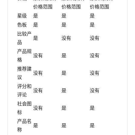
价格范围
价格范围
价格范围
星级
是
是
是
色板
是
是
是
比较产
是
没有
没有
品
产品规
没有
是
没有
格
推荐建
没有
是
没有
议
评分和
没有
是
没有
评论
社会图
没有
是
是
标
产品名
是
是
是
称