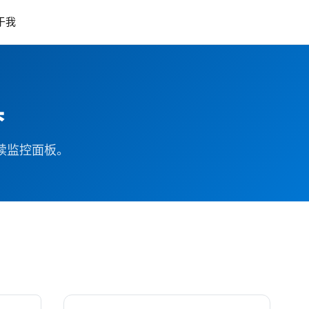
于我
具
续监控面板。