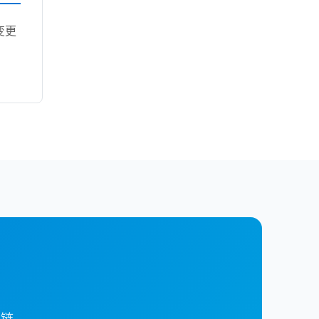
变更
具链。