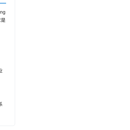
ng
它是
业
系