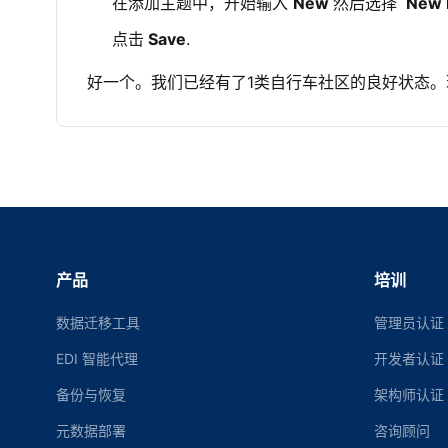
在添加主题中，开始输入
New
然后选择
New 
点击
Save
.
好一个。我们已经有了1类自行车社区的良好状态
产品
培训
数据迁移工具
管理员认证
EDI 智能代理
开发者认证
备份与恢复
架构师认证
元数据部署
咨询顾问