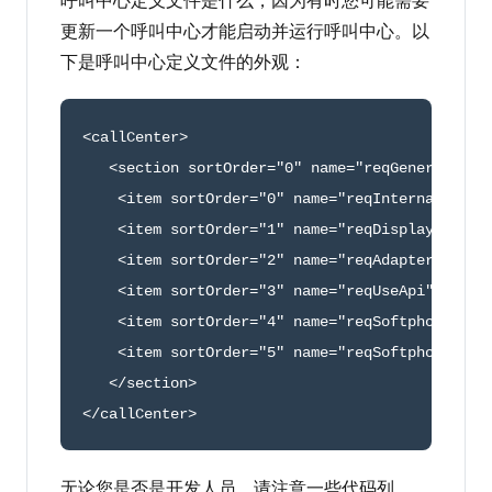
呼叫中心定义文件是什么，因为有时您可能需要
更新一个呼叫中心才能启动并运行呼叫中心。以
下是呼叫中心定义文件的外观：
<
callCenter
>
<
section sortOrder
=
"0"
 name
=
"reqGeneralInfo
<
item sortOrder
=
"0"
 name
=
"reqInternalName"
<
item sortOrder
=
"1"
 name
=
"reqDisplayName"
 
<
item sortOrder
=
"2"
 name
=
"reqAdapterUrl"
 l
<
item sortOrder
=
"3"
 name
=
"reqUseApi"
 label
<
item sortOrder
=
"4"
 name
=
"reqSoftphoneHeig
<
item sortOrder
=
"5"
 name
=
"reqSoftphoneWidt
<
/
section
>
<
/
callCenter
>
无论您是否是开发人员，请注意一些代码列