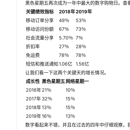
黑色星期五再次成为一年中最大的数字购物日。查
关键绩效指标
2018年
2019年
移动订单分享
49％
53％
移动访问份额
67％
73％
社会流量分享
5.70％
7％
折扣率
27％
28％
免运费
78％
78％
短信和推送通知
1.06亿
1.56亿
让我们看一下这两个关键天的增长情况。
成长性
黑色星期五
网络星期一
2016年
21％
10％
2017年
32％
15％
2018年
13％
15％
2019年
16％
13％
数字看起来不错，并且在过去的四年中仔细观察，