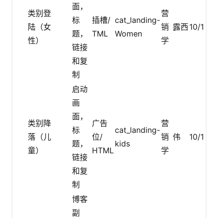
面，
每
类别登
营
标
插槽/
cat_landing-
月
陆（女
销
露西
10/1
题，
TML
Women
一
性）
学
链接
次
和复
制
启动
画
面，
每
类别降
广告
营
标
cat_landing-
月
落（儿
位/
销
伟
10/1
题，
kids
一
童）
HTML
学
链接
次
和复
制
博客
副
每