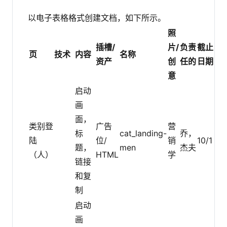
以电子表格格式创建文档，如下所示。
照
插槽/
片/
负责
截止
频
页
技术
内容
名称
资产
创
任的
日期
率
意
启动
画
面，
每
类别登
广告
营
标
cat_landing-
乔，
月
陆
位/
销
10/1
题，
men
杰夫
一
（人）
HTML
学
链接
次
和复
制
启动
画