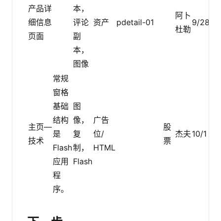
产品详
本，
两
阿卜
细信息
评论
资产
pdetail-01
9/28
周
杜勒
页面
副
一
本，
次
图像
常规
窗格
基础
图
每
结构
像，
广告
主页—
股
月
是
复
位/
杰夫
10/1
技术
票
一
Flash
制，
HTML
次
应用
Flash
程
序。