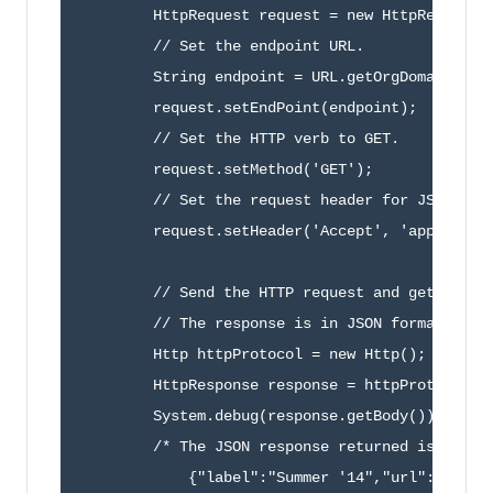
        HttpRequest request = new HttpRequest()
        // Set the endpoint URL.

        String endpoint = URL.getOrgDomainUrl()
        request.setEndPoint(endpoint);

        // Set the HTTP verb to GET.

        request.setMethod('GET');

        // Set the request header for JSON cont
        request.setHeader('Accept', 'applicatio
        // Send the HTTP request and get the re
        // The response is in JSON format.

        Http httpProtocol = new Http();

        HttpResponse response = httpProtocol.se
        System.debug(response.getBody());

        /* The JSON response returned is the fo
            {"label":"Summer '14","url":"/servi