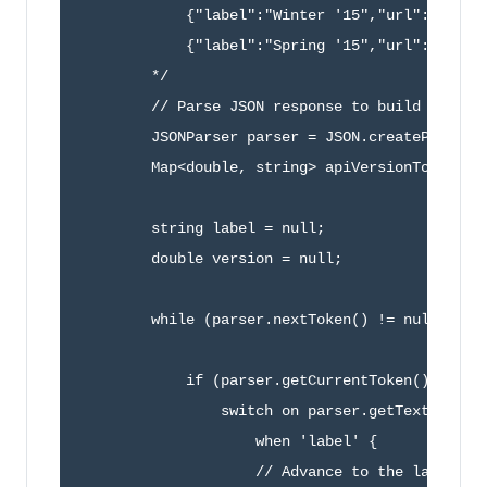
            {"label":"Winter '15","url":"/servi
            {"label":"Spring '15","url":"/servi
        */

        // Parse JSON response to build a map f
        JSONParser parser = JSON.createParser(r
        Map<double, string> apiVersionToRelease
        string label = null;

        double version = null;

        while (parser.nextToken() != null) {

            if (parser.getCurrentToken() == JSO
                switch on parser.getText() {

                    when 'label' {

                    // Advance to the label val