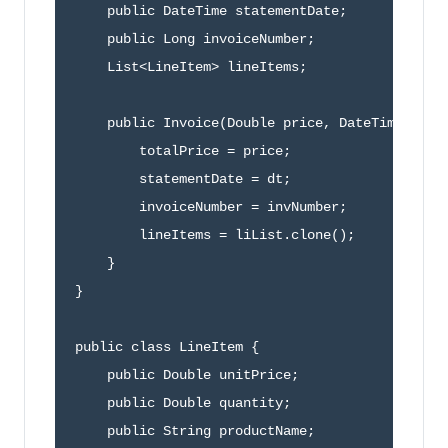
    public DateTime statementDate;

    public Long invoiceNumber;

    List<LineItem> lineItems;

    public Invoice(Double price, DateTime dt, L
        totalPrice = price;

        statementDate = dt;

        invoiceNumber = invNumber;

        lineItems = liList.clone();

    }

}  

public class LineItem {

    public Double unitPrice;

    public Double quantity;

    public String productName;
