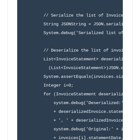
        // Serialize the list of InvoiceStateme
        String JSONString = JSON.serialize(invo
        System.debug('Serialized list of invoic
        // Deserialize the list of invoices fro
        List<InvoiceStatement> deserializedInvo
          (List<InvoiceStatement>)JSON.deserial
        System.assertEquals(invoices.size(), de
        Integer i=0;

        for (InvoiceStatement deserializedInvoi
            system.debug('Deserialized:' + dese
            + deserializedInvoice.statementDate
            + ', ' + deserializedInvoice.totalP
            system.debug('Original:' + invoices
            + invoices[i].statementDate.formatG