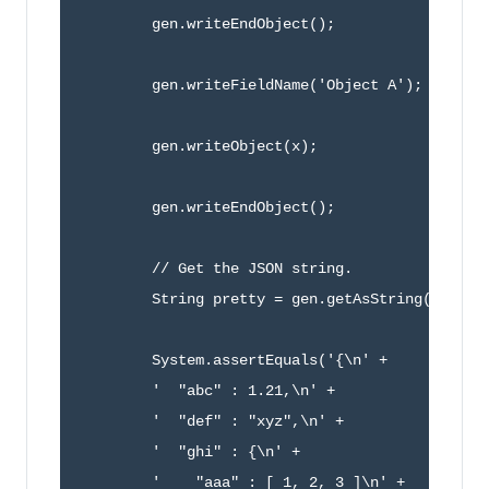
        gen.writeEndObject();

        gen.writeFieldName('Object A');

        gen.writeObject(x);

        gen.writeEndObject();

        // Get the JSON string.

        String pretty = gen.getAsString();

        System.assertEquals('{\n' +

        '  "abc" : 1.21,\n' +

        '  "def" : "xyz",\n' +

        '  "ghi" : {\n' +

        '    "aaa" : [ 1, 2, 3 ]\n' +
