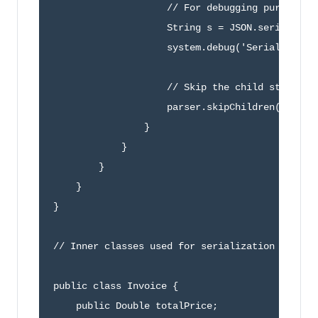
                    // For debugging purposes, 
                    String s = JSON.serialize(i
                    system.debug('Serialized in
                    // Skip the child start arr
                    parser.skipChildren();

                }

            }

        }

    }

} 

// Inner classes used for serialization by read
public class Invoice {

    public Double totalPrice;
