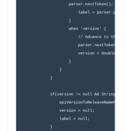
                    parser.nextToken();

                        label = parser.getText(
                    }

                    when 'version' {

                        // Advance to the versi
                        parser.nextToken();

                        version = Double.valueO
                    }

                }

            }

            if(version != null && String.isNotE
                apiVersionToReleaseNameMap.put(
                version = null;

                label = null; 

            }
