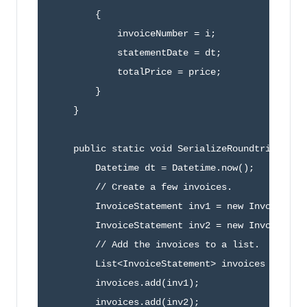
        {

            invoiceNumber = i;

            statementDate = dt;

            totalPrice = price;

        }

    }

    public static void SerializeRoundtrip() {

        Datetime dt = Datetime.now(); 

        // Create a few invoices.

        InvoiceStatement inv1 = new InvoiceStat
        InvoiceStatement inv2 = new InvoiceStat
        // Add the invoices to a list.

        List<InvoiceStatement> invoices = new L
        invoices.add(inv1);

        invoices.add(inv2);
