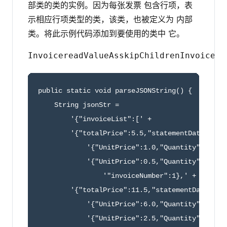
部类的类的实例。因为每张发票 包含行项，表
示相应行项类型的类，该类，也被定义为 内部
类。将此示例代码添加到要使用的类中 它。
Invoice
readValueAs
skipChildren
Invoice
Li
public static void parseJSONString() {

    String jsonStr = 

        '{"invoiceList":[' +

        '{"totalPrice":5.5,"statementDate":"201
            '{"UnitPrice":1.0,"Quantity":5.0,"P
            '{"UnitPrice":0.5,"Quantity":1.0,"P
                '"invoiceNumber":1},' +

        '{"totalPrice":11.5,"statementDate":"20
            '{"UnitPrice":6.0,"Quantity":1.0,"P
            '{"UnitPrice":2.5,"Quantity":1.0,"P