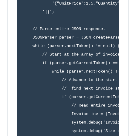
            '{"UnitPrice":1.5,"Quantity":2.0,"P
        ']}';

    // Parse entire JSON response.

    JSONParser parser = JSON.createParser(jsonS
    while (parser.nextToken() != null) {

        // Start at the array of invoices.

        if (parser.getCurrentToken() == JSONTok
            while (parser.nextToken() != null) 
                // Advance to the start object 
                //  find next invoice statement
                if (parser.getCurrentToken() ==
                    // Read entire invoice obje
                    Invoice inv = (Invoice)pars
                    system.debug('Invoice numbe
                    system.debug('Size of list 