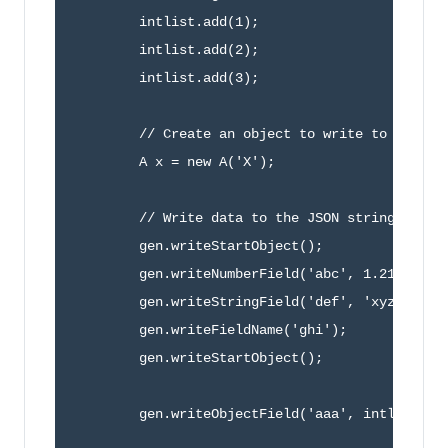
        intlist.add(1);

        intlist.add(2);

        intlist.add(3);

        // Create an object to write to the JSO
        A x = new A('X');

        // Write data to the JSON string.

        gen.writeStartObject();

        gen.writeNumberField('abc', 1.21);

        gen.writeStringField('def', 'xyz');

        gen.writeFieldName('ghi');

        gen.writeStartObject();

        gen.writeObjectField('aaa', intlist);
