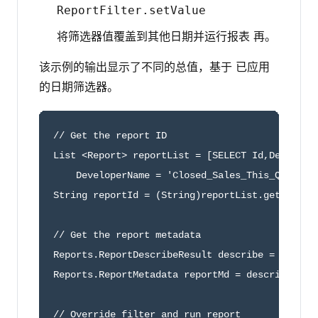
ReportFilter.setValue
将筛选器值覆盖到其他日期并运行报表 再。
该示例的输出显示了不同的总值，基于 已应用
的日期筛选器。
// Get the report ID

List <Report> reportList = [SELECT Id,Developer
    DeveloperName = 'Closed_Sales_This_Quarter'
String reportId = (String)reportList.get(0).get
// Get the report metadata

Reports.ReportDescribeResult describe = Reports
Reports.ReportMetadata reportMd = describe.getR
// Override filter and run report
