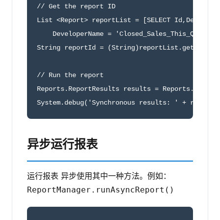
// Get the report ID

List <Report> reportList = [SELECT Id,Developer
    DeveloperName = 'Closed_Sales_This_Quarter'
String reportId = (String)reportList.get(0).get
// Run the report

Reports.ReportResults results = Reports.ReportM
System.debug('Synchronous results: ' + results
异步运行报表
运行报表 异步使用其中一种方法。例如：
ReportManager.runAsyncReport()