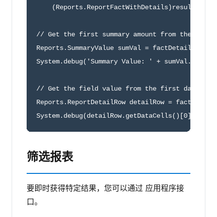
    (Reports.ReportFactWithDetails)results.getF
// Get the first summary amount from the fact m
Reports.SummaryValue sumVal = factDetails.getAg
System.debug('Summary Value: ' + sumVal.getLabe
// Get the field value from the first data cell
Reports.ReportDetailRow detailRow = factDetails
System.debug(detailRow.getDataCells()[0].getLa
筛选报表
要即时获得特定结果，您可以通过 应用程序接
口。