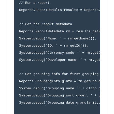
// Run a report

Reports.ReportResults results = Reports.ReportM
// Get the report metadata

Reports.ReportMetadata rm = results.getReportMe
System.debug('Name: ' + rm.getName());

System.debug('ID: ' + rm.getId());

System.debug('Currency code: ' + rm.getCurrency
System.debug('Developer name: ' + rm.getDevelop
// Get grouping info for first grouping

Reports.GroupingInfo gInfo = rm.getGroupingsDow
System.debug('Grouping name: ' + gInfo.getName(
System.debug('Grouping sort order: ' + gInfo.ge
System.debug('Grouping date granularity: ' + gI