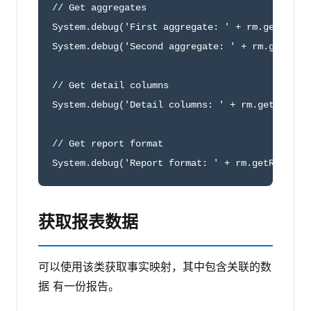
// Get aggregates

System.debug('First aggregate: ' + rm.getAggreg
System.debug('Second aggregate: ' + rm.getAggre
// Get detail columns

System.debug('Detail columns: ' + rm.getDetailC
// Get report format

System.debug('Report format: ' + rm.getReportF
获取报表数据
可以使用该类获取事实映射，其中包含关联的数
据 有一份报告。