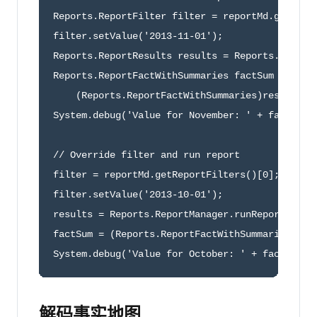
Reports.ReportFilter filter = reportMd.getRepor
filter.setValue('2013-11-01');

Reports.ReportResults results = Reports.ReportM
Reports.ReportFactWithSummaries factSum = 

    (Reports.ReportFactWithSummaries)results.ge
System.debug('Value for November: ' + factSum.g
// Override filter and run report

filter = reportMd.getReportFilters()[0];

filter.setValue('2013-10-01');

results = Reports.ReportManager.runReport(repor
factSum = (Reports.ReportFactWithSummaries)resu
System.debug('Value for October: ' + factSum.g
解码事实地图