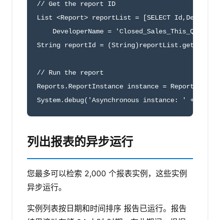
// Get the report ID

List <Report> reportList = [SELECT Id,Developer
    DeveloperName = 'Closed_Sales_This_Quarter'
String reportId = (String)reportList.get(0).get
// Run the report

Reports.ReportInstance instance = Reports.Repor
System.debug('Asynchronous instance: ' + insta
列出报表的异步运行
您最多可以检索 2,000 个报表实例，这些实例
异步运行。
实例列表按日期和时间排序 报告已运行。报告