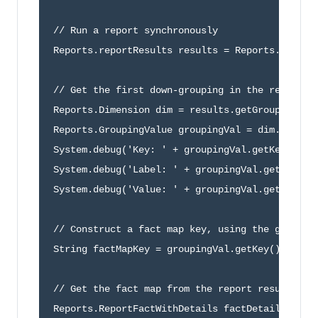
// Run a report synchronously

Reports.reportResults results = Reports.ReportM
// Get the first down-grouping in the report

Reports.Dimension dim = results.getGroupingsDow
Reports.GroupingValue groupingVal = dim.getGrou
System.debug('Key: ' + groupingVal.getKey());

System.debug('Label: ' + groupingVal.getLabel()
System.debug('Value: ' + groupingVal.getValue()
// Construct a fact map key, using the grouping
String factMapKey = groupingVal.getKey() + '!T'
// Get the fact map from the report results

Reports.ReportFactWithDetails factDetails =
