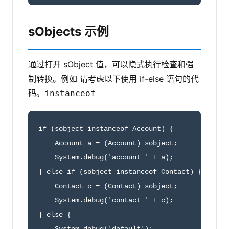
sObjects 示例
通过打开 sObject 值，可以隐式执行检查和强
制转换。例如 请考虑以下使用 if-else 语句的代
码。
instanceof
if (sobject instanceof Account) {

    Account a = (Account) sobject;

    System.debug('account ' + a);

} else if (sobject instanceof Contact) {

    Contact c = (Contact) sobject;

    System.debug('contact ' + c);

} else {
