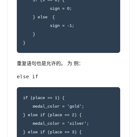
    if (x == 0) {

           sign = 0; 

    } else  {

           sign = -1;

    }

}
重复语句也是允许的。 为 例：
else if
if (place == 1) {

    medal_color = 'gold';

} else if (place == 2) {

    medal_color = 'silver';

} else if (place == 3) {
