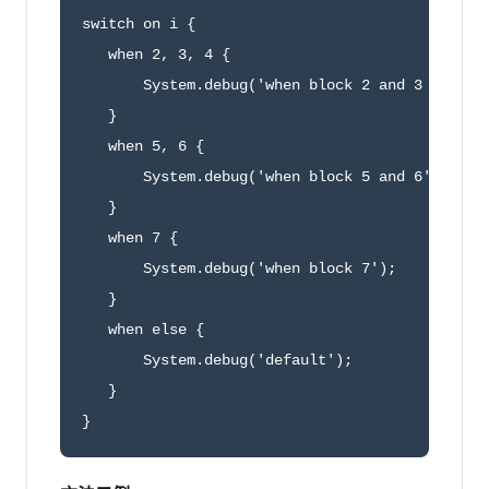
switch on i {

   when 2, 3, 4 {

       System.debug('when block 2 and 3 and 4')
   }

   when 5, 6 {

       System.debug('when block 5 and 6');

   }

   when 7 {

       System.debug('when block 7');

   }

   when else {

       System.debug('default');

   }

}