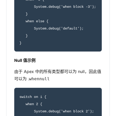
       System.debug('when block -3');

   }

   when else {

       System.debug('default');

   }

}
Null 值示例
由于 Apex 中的所有类型都可以为 null，因此值
可以为 .
when
null
switch on i {

   when 2 {

       System.debug('when block 2');
