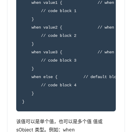
    when value1 {		// when block 1

        // code block 1

    }	

    when value2 {		// when block 2

        // code block 2

    }

    when value3 {		// when block 3

        // code block 3

    }

    when else {		  // default block, optional

        // code block 4

    }

}
该值可以是单个值，也可以是多个值 值或
sObject 类型。例如：
when