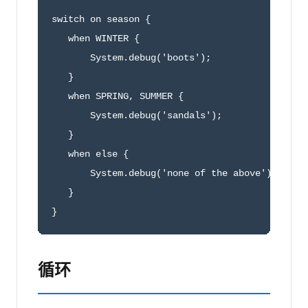
switch on season {

   when WINTER {

       System.debug('boots');

   }

   when SPRING, SUMMER {

       System.debug('sandals');

   }

   when else {

       System.debug('none of the above');

   }

}
循环