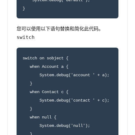
    System.debug('default');

}
您可以使用以下语句替换和简化此代码。
switch
switch on sobject {

   when Account a {

       System.debug('account ' + a);

   }

   when Contact c {

       System.debug('contact ' + c);

   }

   when null {

       System.debug('null');

   }
