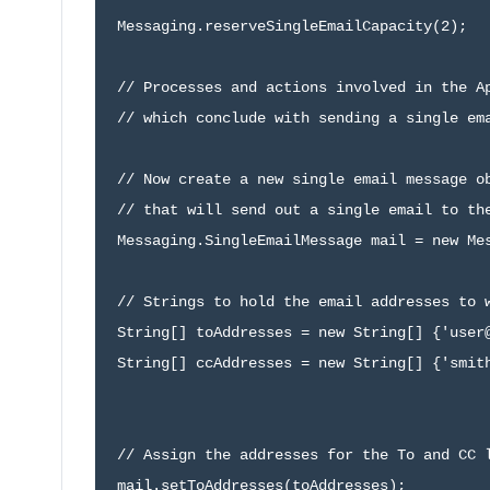
Messaging.reserveSingleEmailCapacity(2);

// Processes and actions involved in the Ap
// which conclude with sending a single ema
// Now create a new single email message ob
// that will send out a single email to the
Messaging.SingleEmailMessage mail = new Mes
// Strings to hold the email addresses to w
String[] toAddresses = new String[] {'user@
String[] ccAddresses = new String[] {'smith
// Assign the addresses for the To and CC l
mail.setToAddresses(toAddresses);
