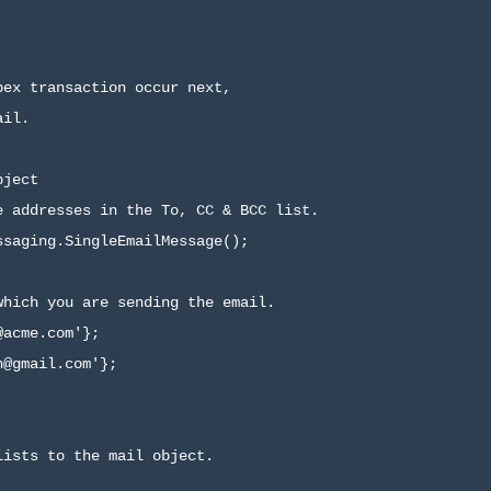
ex transaction occur next,

il.

ject

 addresses in the To, CC & BCC list.

saging.SingleEmailMessage();

hich you are sending the email.

acme.com'}; 

@gmail.com'};

ists to the mail object.
