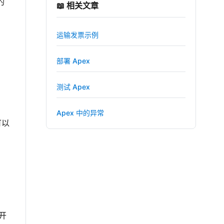
的
📖 相关文章
运输发票示例
部署 Apex
测试 Apex
Apex 中的异常
可以
开