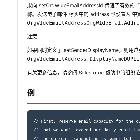
果向 setOrgWideEmailAddressId 传
称。发送电子邮件 标头中的 address 也设置为 
OrgWideEmailAddress
OrgWideEmailAddre
注意
如果同时定义了 setSenderDisplayName，则
OrgWideEmailAddress.DisplayName
DUPLI
有关更多信息，请参阅 Salesforce 帮助中的组织
例
// First, reserve email capacity for the cu
// that we won't exceed our daily email lim
// the current transaction is committed.
