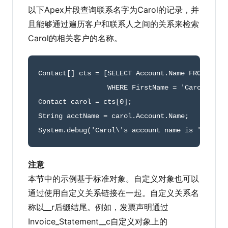
以下Apex片段查询联系名字为Carol的记录，并
且能够通过遍历客户和联系人之间的关系来检索
Carol的相关客户的名称。
Contact
[
]
 cts 
=
[
SELECT Account
.
Name FROM Conta
                 WHERE FirstName 
=
'Carol'
 AND
Contact carol 
=
 cts
[
0
]
;
String acctName 
=
 carol
.
Account
.
Name
;
System
.
debug
(
'Carol\'s account name is '
+
 acc
注意
本节中的示例基于标准对象。自定义对象也可以
通过使用自定义关系链接在一起。自定义关系名
称以__r后缀结尾。例如，发票声明通过
Invoice_Statement__c自定义对象上的