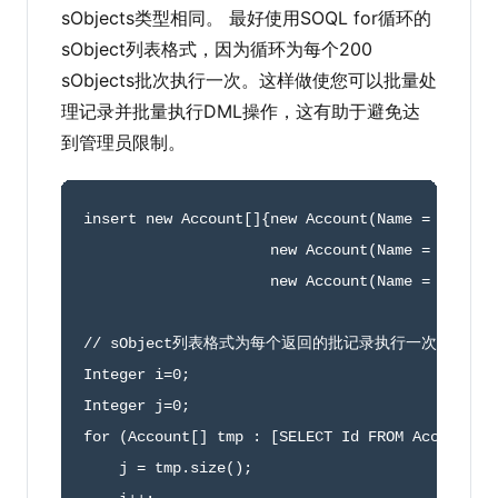
sObjects类型相同。 最好使用SOQL for循环的
sObject列表格式，因为循环为每个200
sObjects批次执行一次。这样做使您可以批量处
理记录并批量执行DML操作，这有助于避免达
到管理员限制。
insert 
new
Account
[
]
{
new
Account
(
Name 
=
'for l
new
Account
(
Name 
=
'for l
new
Account
(
Name 
=
'for l
// sObject列表格式为每个返回的批记录执行一次for循环
Integer i
=
0
;
Integer j
=
0
;
for
(
Account
[
]
 tmp 
:
[
SELECT Id FROM Account W
    j 
=
 tmp
.
size
(
)
;