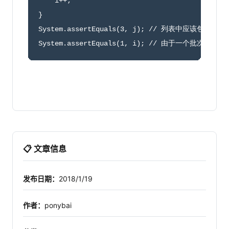
    i
++
;
}
System
.
assertEquals
(
3
,
 j
)
;
// 列表中应该包含三个名
System
.
assertEquals
(
1
,
 i
)
;
// 由于一个批次最多
📋 文章信息
发布日期：
2018/1/19
作者：
ponybai