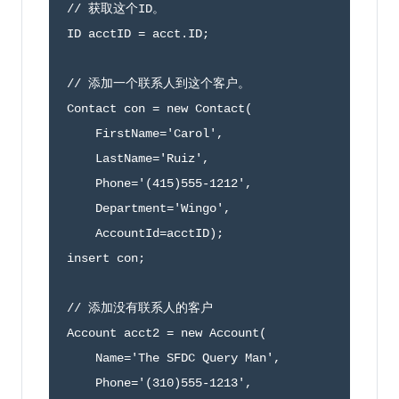
// 获取这个ID。
ID acctID 
=
 acct
.
ID
;
// 添加一个联系人到这个客户。
Contact con 
=
new
Contact
(
    FirstName
=
'Carol'
,
    LastName
=
'Ruiz'
,
    Phone
=
'(415)555-1212'
,
    Department
=
'Wingo'
,
    AccountId
=
acctID
)
;
insert con
;
// 添加没有联系人的客户
Account acct2 
=
new
Account
(
    Name
=
'The SFDC Query Man'
,
    Phone
=
'(310)555-1213'
,