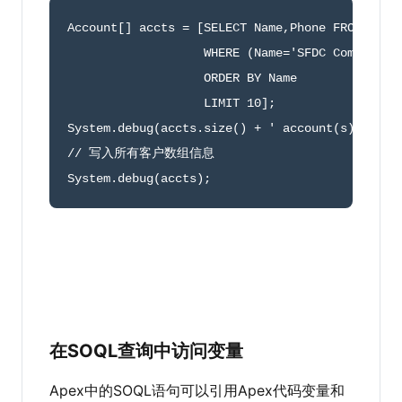
Account
[
]
 accts 
=
[
SELECT Name
,
Phone FROM Accou
                   WHERE 
(
Name
=
'SFDC Computing
                   ORDER BY Name

                   LIMIT 
10
]
;
System
.
debug
(
accts
.
size
(
)
+
' account(s) retur
// 写入所有客户数组信息
System
.
debug
(
accts
)
;
在SOQL查询中访问变量
Apex中的SOQL语句可以引用Apex代码变量和