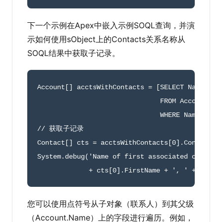
下一个示例在Apex中嵌入示例SOQL查询，并演
示如何使用sObject上的Contacts关系名称从
SOQL结果中获取子记录。
Account
[
]
 acctsWithContacts 
=
[
SELECT Name
,
(
S
                               FROM Account 

                               WHERE Name 
=
'S
// 获取子记录
Contact
[
]
 cts 
=
 acctsWithContacts
[
0
]
.
Contacts
;
System
.
debug
(
'Name of first associated contact
+
 cts
[
0
]
.
FirstName 
+
', '
+
 cts
[
0
您可以使用点符号从子对象（联系人）到其父级
（Account.Name）上的字段进行遍历。例如，