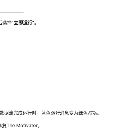
后选择
“立即运行”
。
数据流完成运行时，蓝色
运行
消息变为绿色
成功
。
 Motivator。