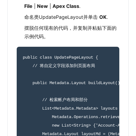
File
|
New
|
Apex Class
.
命名类UpdatePageLayout并单击
OK
.
摆脱任何现有的代码，并复制并粘贴下面的
示例代码。
public
class
UpdatePageLayout
{
// 将自定义字段添加到页面布局
public
 Metadata
.
Layout 
buildLayout
(
)
{
// 检索帐户布局和部分
        List
<
Metadata
.
Metadata
>
 layouts 
=
            Metadata
.
Operations
.
retrieve
(
Metad
new
List
<
String
>
{
'Account-Account
        Metadata
.
Layout layoutMd 
=
(
Metadata
.
L