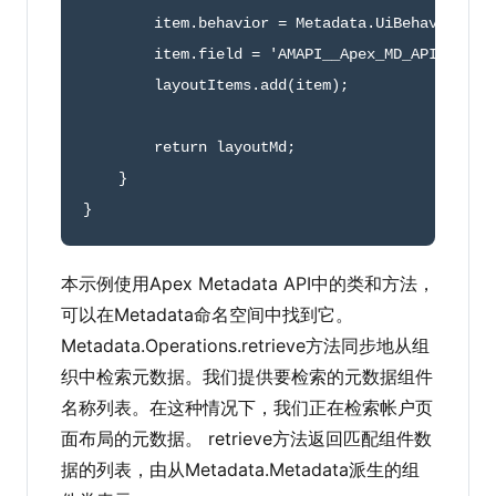
        item
.
behavior 
=
 Metadata
.
UiBehavior
.
Ed
        item
.
field 
=
'AMAPI__Apex_MD_API_sampl
        layoutItems
.
add
(
item
)
;
return
 layoutMd
;
}
}
本示例使用Apex Metadata API中的类和方法，
可以在Metadata命名空间中找到它。
Metadata.Operations.retrieve方法同步地从组
织中检索元数据。我们提供要检索的元数据组件
名称列表。在这种情况下，我们正在检索帐户页
面布局的元数据。 retrieve方法返回匹配组件数
据的列表，由从Metadata.Metadata派生的组