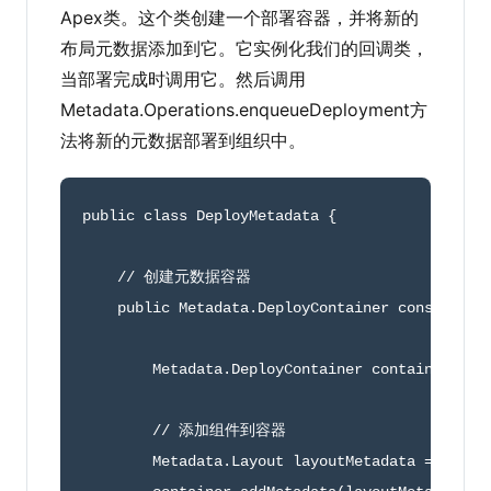
Apex类。这个类创建一个部署容器，并将新的
布局元数据添加到它。它实例化我们的回调类，
当部署完成时调用它。然后调用
Metadata.Operations.enqueueDeployment方
法将新的元数据部署到组织中。
public
class
DeployMetadata
{
// 创建元数据容器
public
 Metadata
.
DeployContainer 
constructD
        Metadata
.
DeployContainer container 
=
n
// 添加组件到容器 
        Metadata
.
Layout layoutMetadata 
=
new
U