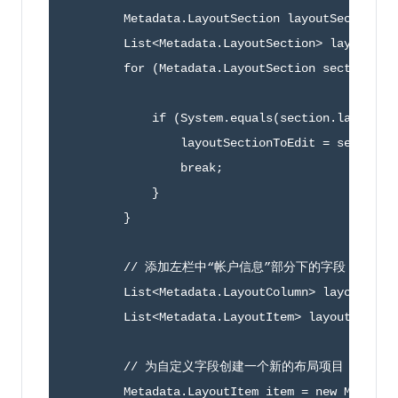
        Metadata
.
LayoutSection layoutSectionTo
        List
<
Metadata
.
LayoutSection
>
 layoutSec
for
(
Metadata
.
LayoutSection section 
:
 
if
(
System
.
equals
(
section
.
label
,
'
                layoutSectionToEdit 
=
 section
;
break
;
}
}
// 添加左栏中“帐户信息”部分下的字段
        List
<
Metadata
.
LayoutColumn
>
 layoutColu
        List
<
Metadata
.
LayoutItem
>
 layoutItems 
// 为自定义字段创建一个新的布局项目
        Metadata
.
LayoutItem item 
=
new
Metadat