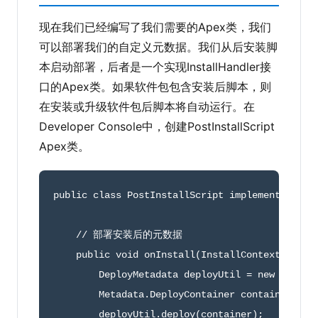
现在我们已经编写了我们需要的Apex类，我们
可以部署我们的自定义元数据。我们从后安装脚
本启动部署，后者是一个实现InstallHandler接
口的Apex类。如果软件包包含安装后脚本，则
在安装或升级软件包后脚本将自动运行。在
Developer Console中，创建PostInstallScript
Apex类。
public
class
PostInstallScript
implements
Inst
// 部署安装后的元数据
public
void
onInstall
(
InstallContext conte
        DeployMetadata deployUtil 
=
new
Deploy
        Metadata
.
DeployContainer container 
=
 d
        deployUtil
.
deploy
(
container
)
;