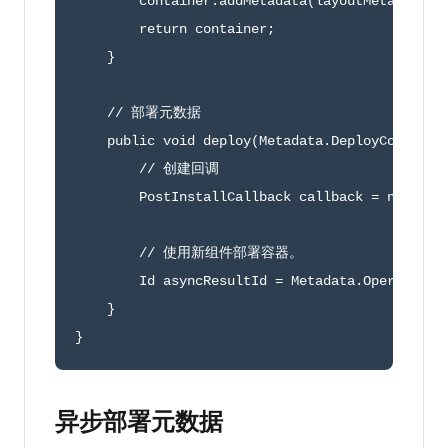
        container
.
addMetadata
(
layoutMetadata
)
;
return
 container
;
}
// 部署元数据
public
void
deploy
(
Metadata
.
DeployContaine
// 创建回调
        PostInstallCallback callback 
=
new
Pos
// 使用新组件部署容器。 
        Id asyncResultId 
=
 Metadata
.
Operations
}
}
异步部署元数据