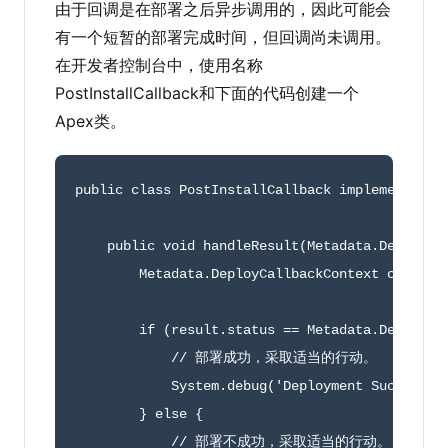
由于回调是在部署之后异步调用的，因此可能会
有一个短暂的部署完成时间，但回调尚未调用。
在开发者控制台中，使用名称
PostInstallCallback和下面的代码创建一个
Apex类。
public
class
PostInstallCallback
implements
Me
public
void
handleResult
(
Metadata
.
DeployRe
        Metadata
.
DeployCallbackContext context
if
(
result
.
status 
==
 Metadata
.
DeploySt
// 部署成功，采取适当的行动。
            System
.
debug
(
'Deployment Succeeded
}
else
{
// 部署不成功，采取适当的行动。